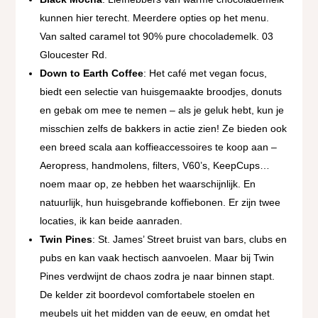
kunnen hier terecht. Meerdere opties op het menu.
Van salted caramel tot 90% pure chocolademelk. 03
Gloucester Rd.
Down to Earth Coffee
: Het café met vegan focus,
biedt een selectie van huisgemaakte broodjes, donuts
en gebak om mee te nemen – als je geluk hebt, kun je
misschien zelfs de bakkers in actie zien! Ze bieden ook
een breed scala aan koffieaccessoires te koop aan –
Aeropress, handmolens, filters, V60’s, KeepCups…
noem maar op, ze hebben het waarschijnlijk. En
natuurlijk, hun huisgebrande koffiebonen. Er zijn twee
locaties, ik kan beide aanraden.
Twin Pines
: St. James’ Street bruist van bars, clubs en
pubs en kan vaak hectisch aanvoelen. Maar bij Twin
Pines verdwijnt de chaos zodra je naar binnen stapt.
De kelder zit boordevol comfortabele stoelen en
meubels uit het midden van de eeuw, en omdat het