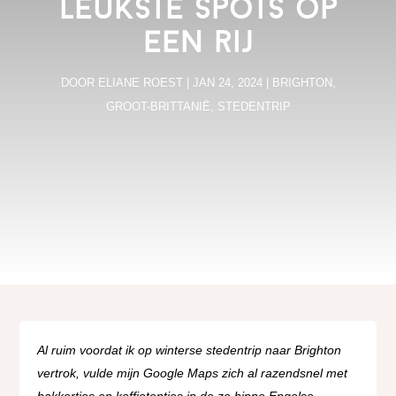
leukste spots op
een rij
DOOR
ELIANE ROEST
|
JAN 24, 2024
|
BRIGHTON
,
GROOT-BRITTANIË
,
STEDENTRIP
Al ruim voordat ik op winterse stedentrip naar Brighton
vertrok, vulde mijn Google Maps zich al razendsnel met
bakkertjes en koffietentjes in de ze hippe Engelse