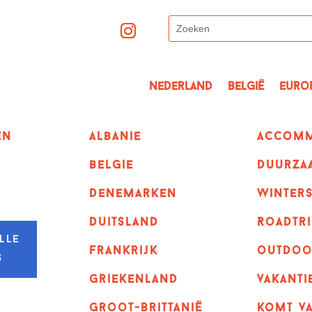
Nederland
België
Euro
en
albanie
Accomm
belgie
Duurza
denemarken
winter
duitsland
Roadtri
lle
frankrijk
outdoo
s
griekenland
vakanti
Groot-Brittanië
komt va