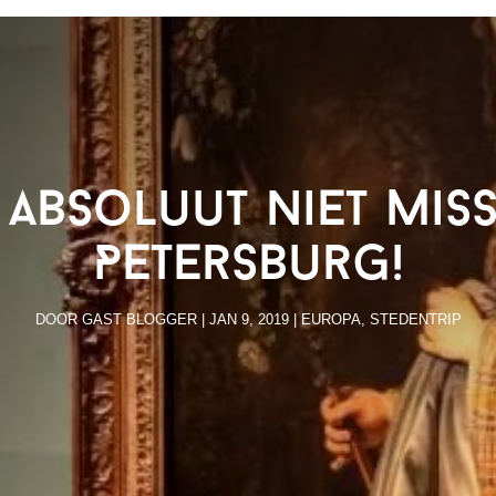
 absoluut niet miss
Petersburg!
DOOR
GAST BLOGGER
|
JAN 9, 2019
|
EUROPA
,
STEDENTRIP