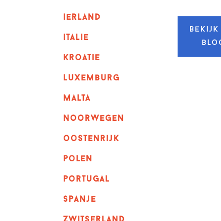
ierland
Bekijk
italie
blo
kroatie
luxemburg
malta
noorwegen
oostenrijk
polen
portugal
spanje
zwitserland