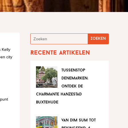
n
 Kelly
Recente artikelen
en city
tussenstop
denemarken:
ontdek de
charmante hanzestad
spunt
buxtehude
van dim sum tot