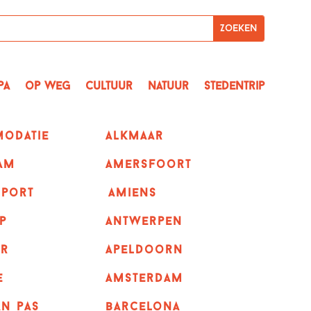
pa
op Weg
Cultuur
Natuur
Stedentrip
odatie
alkmaar
am
amersfoort
sport
amiens
p
Antwerpen
r
apeldoorn
e
Amsterdam
n pas
barcelona