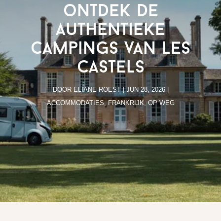
ontdek de
authentieke
campings van Les
Castels
DOOR
ELIANE ROEST
|
JUN 28, 2026
|
ACCOMMODATIES
,
FRANKRIJK
,
OP WEG