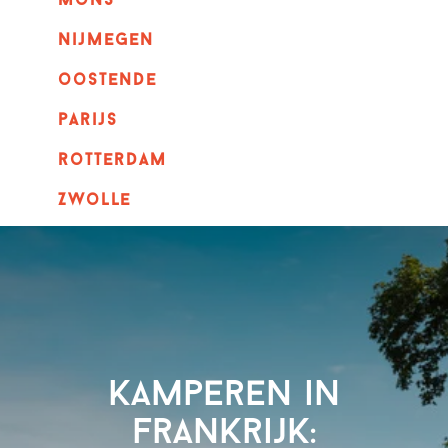
mons
nijmegen
oostende
parijs
rotterdam
Zwolle
Kamperen in
Frankrijk: