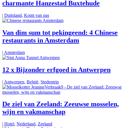
charmante Hanzestad Buxtehude
|
Duitsland
,
Komt van pas
Van dim sum tot pekingeend: 4 Chinese
restaurants in Amsterdam
|
Amsterdam
12 x Bijzonder erfgoed in Antwerpen
|
Antwerpen
,
België
,
Stedentrip
De ziel van Zeeland: Zeeuwse mosselen,
wijn en vakmanschap
|
Hotel
,
Nederland
,
Zeeland