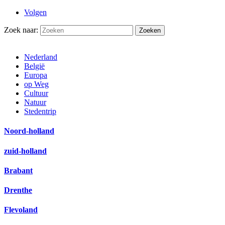
Volgen
Zoek naar:
Nederland
België
Europa
op Weg
Cultuur
Natuur
Stedentrip
Noord-holland
zuid-holland
Brabant
Drenthe
Flevoland