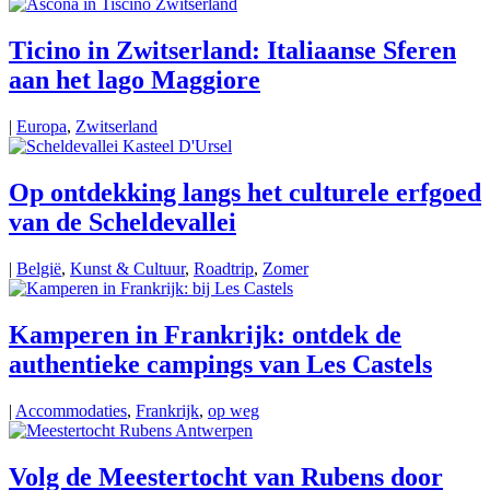
Ticino in Zwitserland: Italiaanse Sferen
aan het lago Maggiore
|
Europa
,
Zwitserland
Op ontdekking langs het culturele erfgoed
van de Scheldevallei
|
België
,
Kunst & Cultuur
,
Roadtrip
,
Zomer
Kamperen in Frankrijk: ontdek de
authentieke campings van Les Castels
|
Accommodaties
,
Frankrijk
,
op weg
Volg de Meestertocht van Rubens door