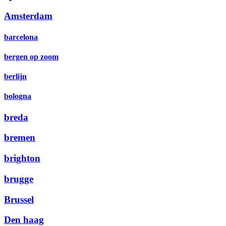
Amsterdam
barcelona
bergen op zoom
berlijn
bologna
breda
bremen
brighton
brugge
Brussel
Den haag