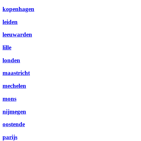
kopenhagen
leiden
leeuwarden
lille
londen
maastricht
mechelen
mons
nijmegen
oostende
parijs