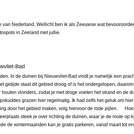
e van Nederland. Wellicht ben ik als Zeeuwse wat bevooroord
tospots in Zeeland met jullie.
wvliet-Bad
nden. In de duinen bij Nieuwvliet-Bad vindt je namelijk een pr
et getijde staat dit gebied droog of is het ondergelopen, daa
r houten
vlonders
, zodat je met droge voeten het strand en de d
pskuddes grazen hier regelmatig. Ik had zelfs het geluk om hie
ling door het gebied maken, volg hiervoor de rode pijlen. Hoe
erplaats steek je over richting de duinen, waar je de route op k
de de wintermaanden kan je gratis parkeren, vanaf maart tot en