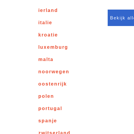
ierland
Bekijk al
italie
kroatie
luxemburg
malta
noorwegen
oostenrijk
polen
portugal
spanje
zwitserland