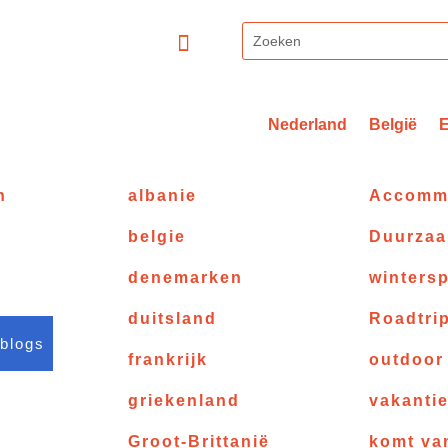
Nederland
België
n
albanie
Accomm
belgie
Duurza
denemarken
wintersp
duitsland
Roadtri
 blogs
frankrijk
outdoor
griekenland
vakanti
Groot-Brittanië
komt va