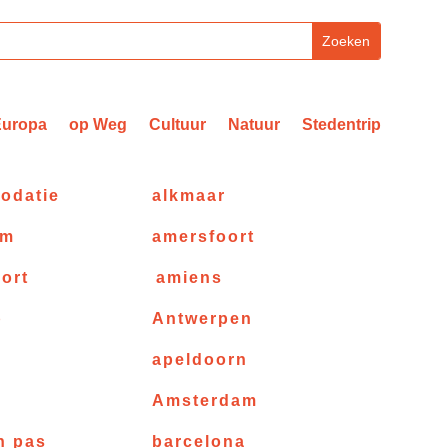
Europa
op Weg
Cultuur
Natuur
Stedentrip
odatie
alkmaar
am
amersfoort
ort
amiens
p
Antwerpen
apeldoorn
e
Amsterdam
n pas
barcelona