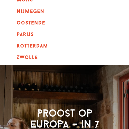
mons
nijmegen
oostende
parijs
rotterdam
Zwolle
Proost op
Europa – in 7