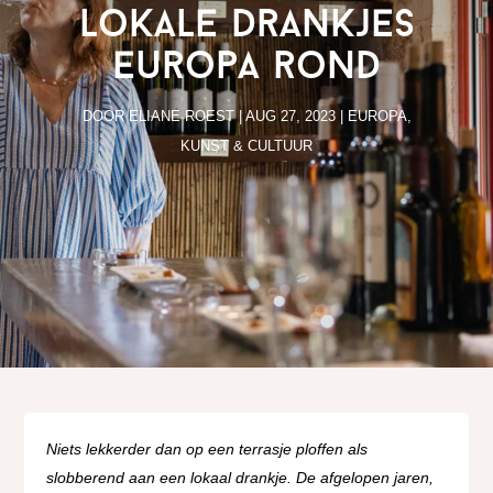
lokale drankjes
Europa rond
DOOR
ELIANE ROEST
|
AUG 27, 2023
|
EUROPA
,
KUNST & CULTUUR
Niets lekkerder dan op een terrasje ploffen als
slobberend aan een lokaal drankje. De afgelopen jaren,