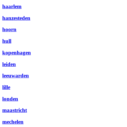
haarlem
hanzesteden
hoorn
hull
kopenhagen
leiden
leeuwarden
lille
londen
maastricht
mechelen