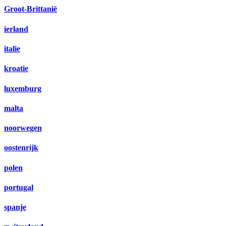
Groot-Brittanië
ierland
italie
kroatie
luxemburg
malta
noorwegen
oostenrijk
polen
portugal
spanje