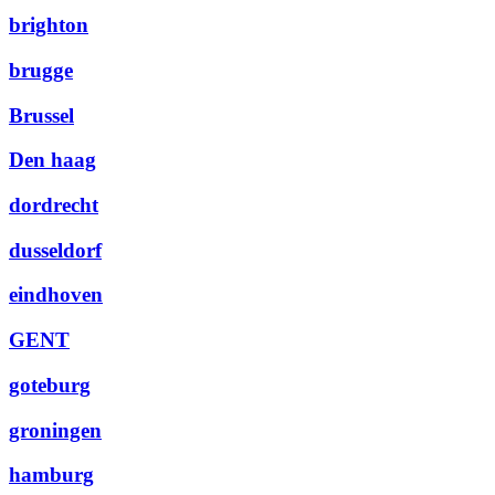
brighton
brugge
Brussel
Den haag
dordrecht
dusseldorf
eindhoven
GENT
goteburg
groningen
hamburg