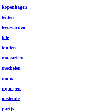
kopenhagen
leiden
leeuwarden
lille
londen
maastricht
mechelen
mons
nijmegen
oostende
parijs