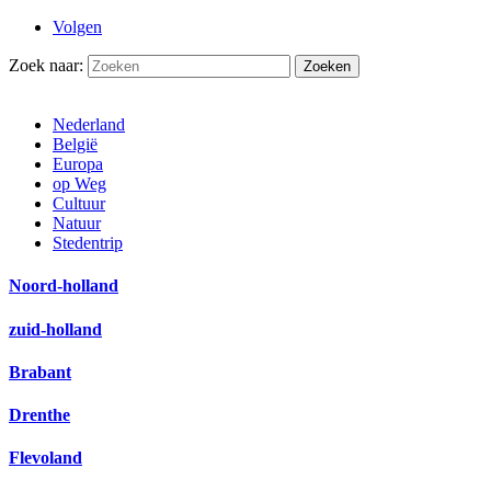
Volgen
Zoek naar:
Nederland
België
Europa
op Weg
Cultuur
Natuur
Stedentrip
Noord-holland
zuid-holland
Brabant
Drenthe
Flevoland