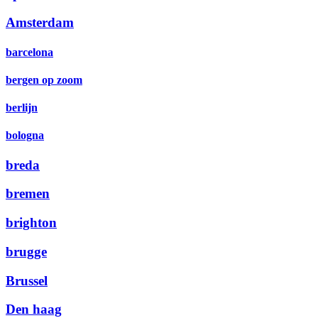
Amsterdam
barcelona
bergen op zoom
berlijn
bologna
breda
bremen
brighton
brugge
Brussel
Den haag