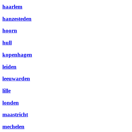
haarlem
hanzesteden
hoorn
hull
kopenhagen
leiden
leeuwarden
lille
londen
maastricht
mechelen