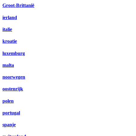
Groot-Brittanië
ierland
italie
kroatie
luxemburg
malta
noorwegen
oostenrijk
polen
portugal
spanje