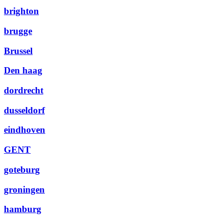
brighton
brugge
Brussel
Den haag
dordrecht
dusseldorf
eindhoven
GENT
goteburg
groningen
hamburg