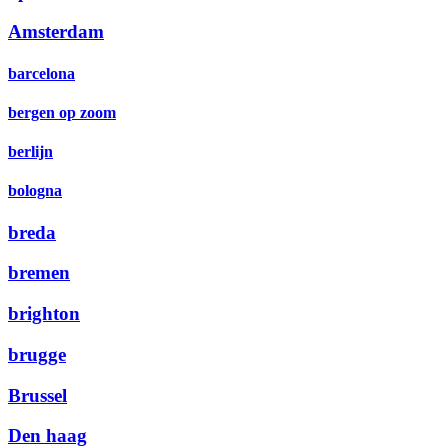
Amsterdam
barcelona
bergen op zoom
berlijn
bologna
breda
bremen
brighton
brugge
Brussel
Den haag