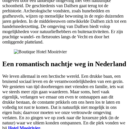
omgeven door een landelijke omgeving met veel natuurlijke
schoonheid. De geschiedenis van Dalfsen gaat terug tot de
prehistorie. Archeologische vondsten, zoals hunebedden en
grafheuvels, wijzen op menselijke bewoning in de regio duizenden
jaren geleden. In de middeleeuwen ontwikkelde Dalfsen zich tot een
handelsnederzetting. De omgeving van Dalfsen biedt volop
mogelijkheden voor natuurliefhebbers en buitenactiviteiten. Er zijn
prachtige wandel- en fietsroutes langs de Vecht en door het
omliggende platteland.
Een romantisch nachtje weg in Nederland
We leven allemaal in een hectische wereld. Een drukke baan, een
bruisend sociaal leven en de verantwoordelijkheden van een gezin.
We genieten van tijd doorbrengen met vrienden en familie, iets wat
we steeds meer zijn gaan waarderen. Maar soms, heel vaak
eigenlijk, verlangen we ernaar om even te ontsnappen aan dit
drukke bestaan, de constante prikkels om ons heen los te laten en
volledig tot rust te komen. Dat is natuurlijk niet mogelijk in ons
eigen huis; daarvoor moeten we onze vertrouwde omgeving
verlaten. En zo gingen we op zoek naar die luxueuze plek (in de
natuur) waar we ultiem konden ontspannen. En die plek vonden we
bij
Hotel Mooirivier
.