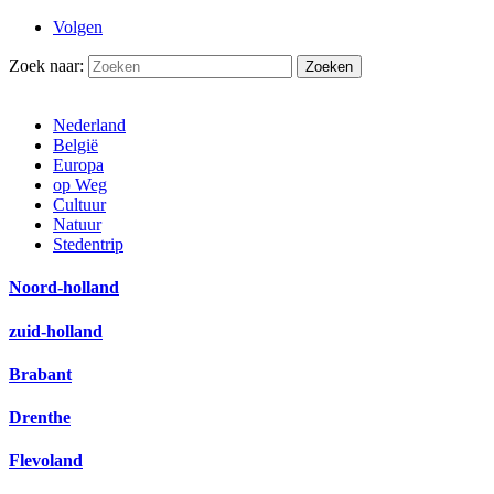
Volgen
Zoek naar:
Nederland
België
Europa
op Weg
Cultuur
Natuur
Stedentrip
Noord-holland
zuid-holland
Brabant
Drenthe
Flevoland