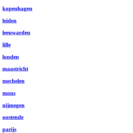
kopenhagen
leiden
leeuwarden
lille
londen
maastricht
mechelen
mons
nijmegen
oostende
parijs