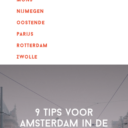
mons
nijmegen
oostende
parijs
rotterdam
Zwolle
9 Tips voor
Amsterdam in de