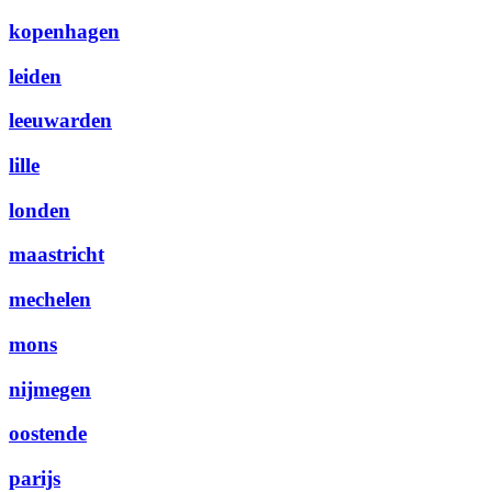
kopenhagen
leiden
leeuwarden
lille
londen
maastricht
mechelen
mons
nijmegen
oostende
parijs