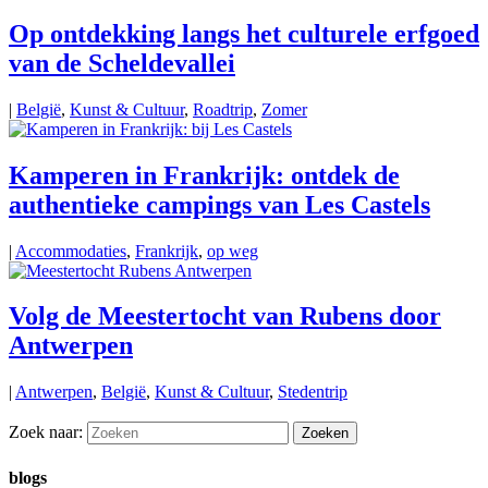
Op ontdekking langs het culturele erfgoed
van de Scheldevallei
|
België
,
Kunst & Cultuur
,
Roadtrip
,
Zomer
Kamperen in Frankrijk: ontdek de
authentieke campings van Les Castels
|
Accommodaties
,
Frankrijk
,
op weg
Volg de Meestertocht van Rubens door
Antwerpen
|
Antwerpen
,
België
,
Kunst & Cultuur
,
Stedentrip
Zoek naar:
blogs