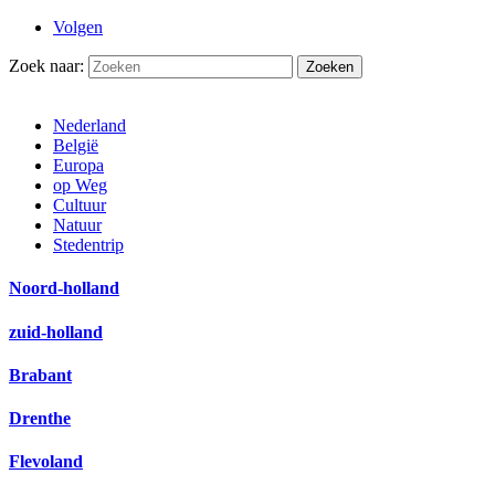
Volgen
Zoek naar:
Nederland
België
Europa
op Weg
Cultuur
Natuur
Stedentrip
Noord-holland
zuid-holland
Brabant
Drenthe
Flevoland