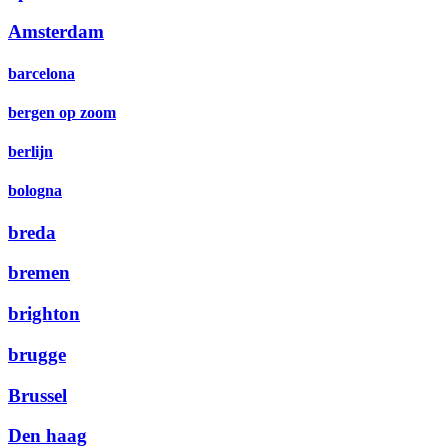
Amsterdam
barcelona
bergen op zoom
berlijn
bologna
breda
bremen
brighton
brugge
Brussel
Den haag