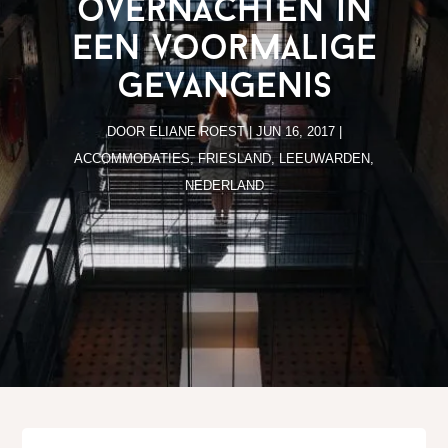
overnachten in
een voormalige
gevangenis
DOOR
ELIANE ROEST
|
JUN 16, 2017
|
ACCOMMODATIES
,
FRIESLAND
,
LEEUWARDEN
,
NEDERLAND