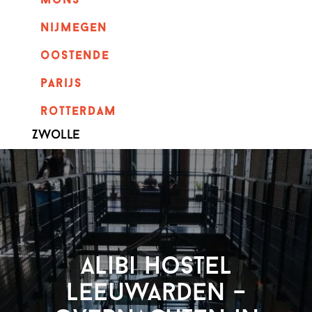
mons
nijmegen
oostende
parijs
rotterdam
Zwolle
Alibi Hostel
Leeuwarden –