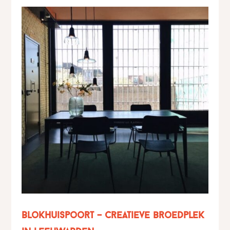
Blokhuispoort – creatieve broedplek