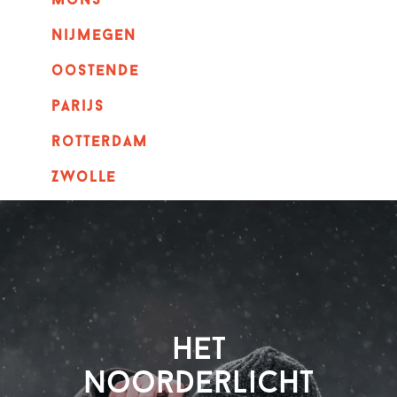
mons
nijmegen
oostende
parijs
rotterdam
Zwolle
Het
Noorderlicht