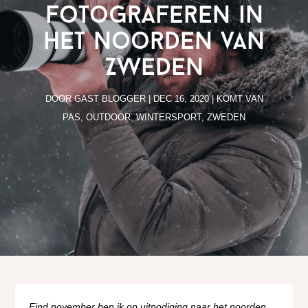
fotograferen in
het Noorden van
Zweden
DOOR
GAST BLOGGER
|
DEC 16, 2020
|
KOMT VAN
PAS
,
OUTDOOR
,
WINTERSPORT
,
ZWEDEN
Eind november ben ik op uitnodiging naar het noorden