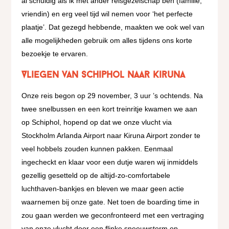
al schuldig als ik met ander reisgezelschap ben (familie,
vriendin) en erg veel tijd wil nemen voor ‘het perfecte
plaatje’. Dat gezegd hebbende, maakten we ook wel van
alle mogelijkheden gebruik om alles tijdens ons korte
bezoekje te ervaren.
Vliegen van Schiphol naar Kiruna
Onze reis begon op 29 november, 3 uur ’s ochtends. Na
twee snelbussen en een kort treinritje kwamen we aan
op Schiphol, hopend op dat we onze vlucht via
Stockholm Arlanda Airport naar Kiruna Airport zonder te
veel hobbels zouden kunnen pakken. Eenmaal
ingecheckt en klaar voor een dutje waren wij inmiddels
gezellig gesetteld op de altijd-zo-comfortabele
luchthaven-bankjes en bleven we maar geen actie
waarnemen bij onze gate. Net toen de boarding time in
zou gaan werden we geconfronteerd met een vertraging
van onze vlucht door een flinke sneeuwstorm op