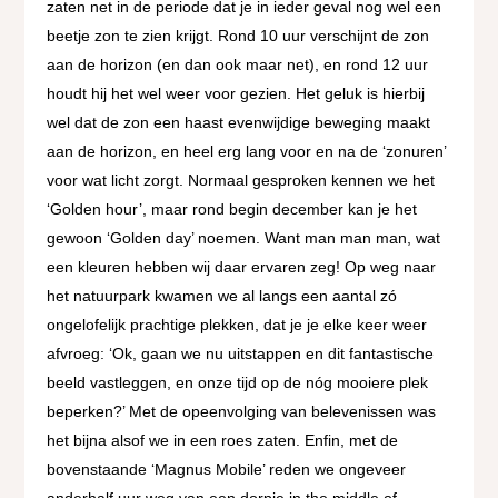
zaten net in de periode dat je in ieder geval nog wel een
beetje zon te zien krijgt. Rond 10 uur verschijnt de zon
aan de horizon (en dan ook maar net), en rond 12 uur
houdt hij het wel weer voor gezien. Het geluk is hierbij
wel dat de zon een haast evenwijdige beweging maakt
aan de horizon, en heel erg lang voor en na de ‘zonuren’
voor wat licht zorgt. Normaal gesproken kennen we het
‘Golden hour’, maar rond begin december kan je het
gewoon ‘Golden day’ noemen. Want man man man, wat
een kleuren hebben wij daar ervaren zeg! Op weg naar
het natuurpark kwamen we al langs een aantal zó
ongelofelijk prachtige plekken, dat je je elke keer weer
afvroeg: ‘Ok, gaan we nu uitstappen en dit fantastische
beeld vastleggen, en onze tijd op de nóg mooiere plek
beperken?’ Met de opeenvolging van belevenissen was
het bijna alsof we in een roes zaten. Enfin, met de
bovenstaande ‘Magnus Mobile’ reden we ongeveer