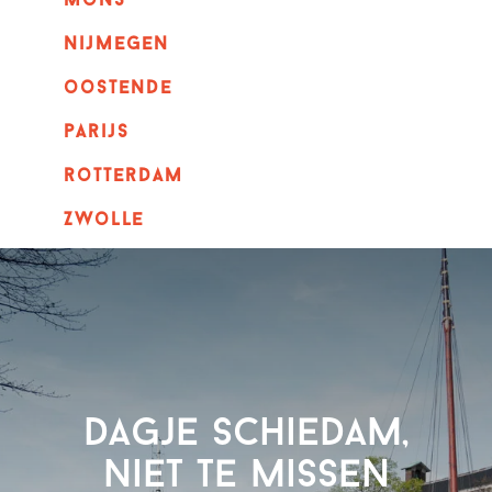
mons
nijmegen
oostende
parijs
rotterdam
Zwolle
Dagje Schiedam,
niet te missen