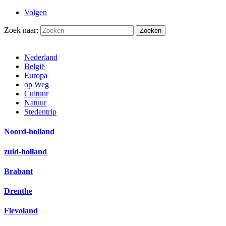
Volgen
Zoek naar:
Nederland
België
Europa
op Weg
Cultuur
Natuur
Stedentrip
Noord-holland
zuid-holland
Brabant
Drenthe
Flevoland