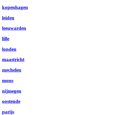
kopenhagen
leiden
leeuwarden
lille
londen
maastricht
mechelen
mons
nijmegen
oostende
parijs