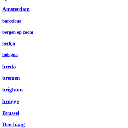
Amsterdam
barcelona
bergen op zoom
berlijn
bologna
breda
bremen
brighton
brugge
Brussel
Den haag