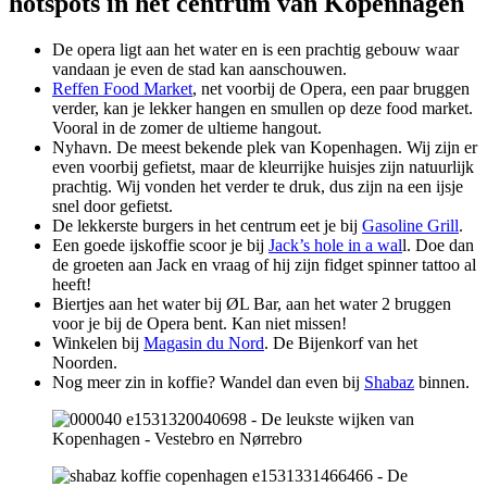
hotspots in het centrum van Kopenhagen
De opera ligt aan het water en is een prachtig gebouw waar
vandaan je even de stad kan aanschouwen.
Reffen Food Market
, net voorbij de Opera, een paar bruggen
verder, kan je lekker hangen en smullen op deze food market.
Vooral in de zomer de ultieme hangout.
Nyhavn. De meest bekende plek van Kopenhagen. Wij zijn er
even voorbij gefietst, maar de kleurrijke huisjes zijn natuurlijk
prachtig. Wij vonden het verder te druk, dus zijn na een ijsje
snel door gefietst.
De lekkerste burgers in het centrum eet je bij
Gasoline Grill
.
Een goede ijskoffie scoor je bij
Jack’s hole in a wal
l. Doe dan
de groeten aan Jack en vraag of hij zijn fidget spinner tattoo al
heeft!
Biertjes aan het water bij ØL Bar, aan het water 2 bruggen
voor je bij de Opera bent. Kan niet missen!
Winkelen bij
Magasin du Nord
. De Bijenkorf van het
Noorden.
Nog meer zin in koffie? Wandel dan even bij
Shabaz
binnen.