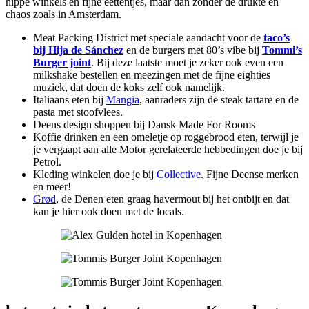
hippe winkels en fijne eettentjes, maar dan zonder de drukte en
chaos zoals in Amsterdam.
Meat Packing District met speciale aandacht voor de
taco’s
bij Hija de Sánchez
en de burgers met 80’s vibe bij
Tommi’s
Burger joint
. Bij deze laatste moet je zeker ook even een
milkshake bestellen en meezingen met de fijne eighties
muziek, dat doen de koks zelf ook namelijk.
Italiaans eten bij
Mangia
, aanraders zijn de steak tartare en de
pasta met stoofvlees.
Deens design shoppen bij Dansk Made For Rooms
Koffie drinken en een omeletje op roggebrood eten, terwijl je
je vergaapt aan alle Motor gerelateerde hebbedingen doe je bij
Petrol.
Kleding winkelen doe je bij
Collective
. Fijne Deense merken
en meer!
Grød
, de Denen eten graag havermout bij het ontbijt en dat
kan je hier ook doen met de locals.