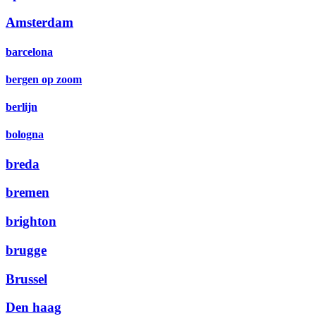
Amsterdam
barcelona
bergen op zoom
berlijn
bologna
breda
bremen
brighton
brugge
Brussel
Den haag