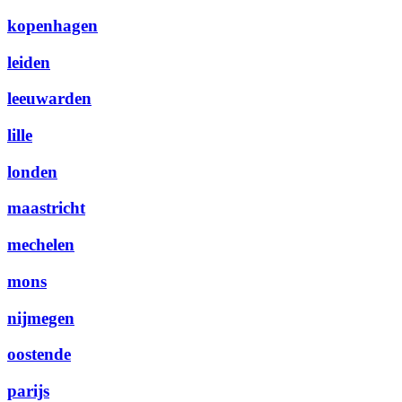
kopenhagen
leiden
leeuwarden
lille
londen
maastricht
mechelen
mons
nijmegen
oostende
parijs