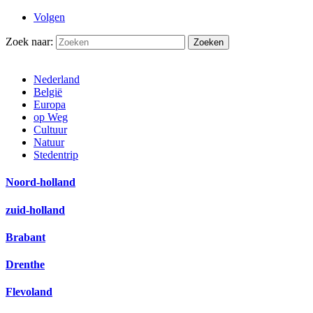
Volgen
Zoek naar:
Nederland
België
Europa
op Weg
Cultuur
Natuur
Stedentrip
Noord-holland
zuid-holland
Brabant
Drenthe
Flevoland