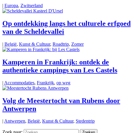
|
Europa
,
Zwitserland
Op ontdekking langs het culturele erfgoed
van de Scheldevallei
|
België
,
Kunst & Cultuur
,
Roadtrip
,
Zomer
Kamperen in Frankrijk: ontdek de
authentieke campings van Les Castels
|
Accommodaties
,
Frankrijk
,
op weg
Volg de Meestertocht van Rubens door
Antwerpen
|
Antwerpen
,
België
,
Kunst & Cultuur
,
Stedentrip
Zoek naar: