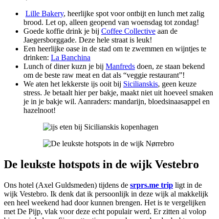
Lille Bakery
, heerlijke spot voor ontbijt en lunch met zalig
brood. Let op, alleen geopend van woensdag tot zondag!
Goede koffie drink je bij
Coffee Collective
aan de
Jaegersborggade. Deze hele straat is leuk!
Een heerlijke oase in de stad om te zwemmen en wijntjes te
drinken:
La Banchina
Lunch of diner kuzn je bij
Manfreds
doen, ze staan bekend
om de beste raw meat en dat als “veggie restaurant”!
We aten het lekkerste ijs ooit bij
Sicilianskis
, geen keuze
stress. Je betaalt hier per bakje, maakt niet uit hoeveel smaken
je in je bakje wil. Aanraders: mandarijn, bloedsinaasappel en
hazelnoot!
De leukste hotspots in de wijk Vestebro
Ons hotel (Axel Guldsmeden) tijdens de
srprs.me trip
ligt in de
wijk Vestebro. Ik denk dat ik persoonlijk in deze wijk al makkelijk
een heel weekend had door kunnen brengen. Het is te vergelijken
met De Pijp, vlak voor deze echt populair werd. Er zitten al volop