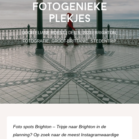
fotogenieke
plekjes
DOOR
ELIANE ROEST
|
DEC 5, 2023
|
BRIGHTON
,
FOTOGRAFIE
,
GROOT-BRITTANIË
,
STEDENTRIP
Foto spots Brighton – Tripje naar Brighton in de
planning? Op zoek naar de meest Instagramwaardige