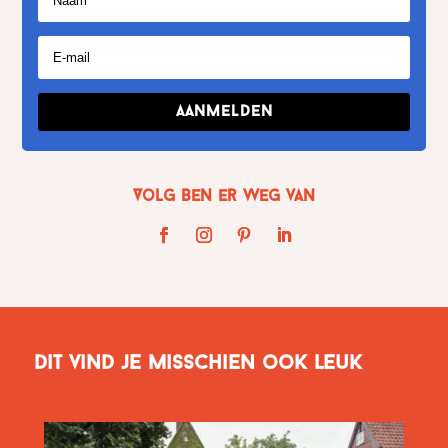
Aanmelden
Volg Ben er weg van
Dit vind je misschien ook leuk