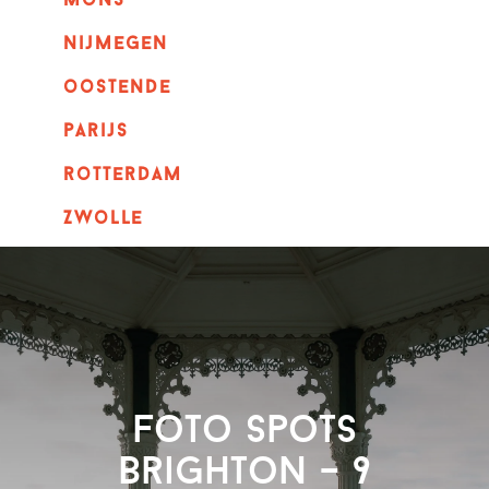
mons
nijmegen
oostende
parijs
rotterdam
Zwolle
Foto spots
Brighton – 9