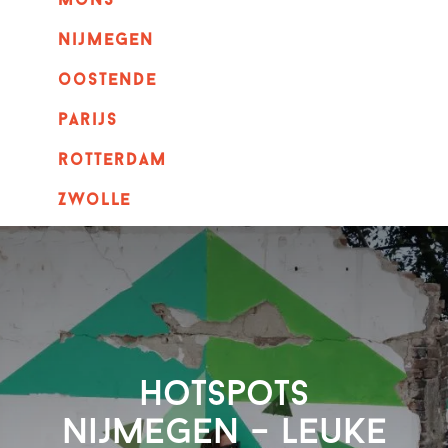
mons
nijmegen
oostende
parijs
rotterdam
Zwolle
Hotspots
Nijmegen – leuke