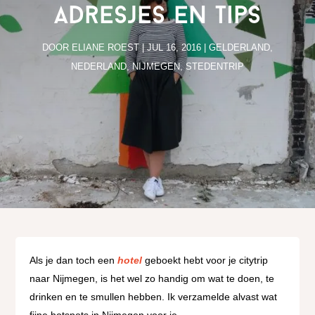
adresjes en tips
DOOR
ELIANE ROEST
|
JUL 16, 2016
|
GELDERLAND
,
NEDERLAND
,
NIJMEGEN
,
STEDENTRIP
Als je dan toch een
hotel
geboekt hebt voor je citytrip
naar Nijmegen, is het wel zo handig om wat te doen, te
drinken en te smullen hebben. Ik verzamelde alvast wat
fijne hotspots in Nijmegen voor je.