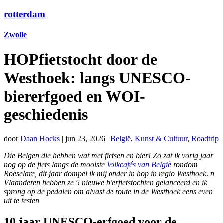
rotterdam
Zwolle
HOPfietstocht door de
Westhoek: langs UNESCO-
biererfgoed en WOI-
geschiedenis
door
Daan Hocks
|
jun 23, 2026
|
België
,
Kunst & Cultuur
,
Roadtrip
Die Belgen die hebben wat met fietsen en bier! Zo zat ik vorig jaar
nog op de fiets langs de mooiste
Volkcafés van België
rondom
Roeselare, dit jaar dompel ik mij onder in hop in regio Westhoek
.
n
Vlaanderen hebben ze 5 nieuwe bierfietstochten gelanceerd en ik
sprong op de pedalen om alvast de route in de Westhoek eens even
uit te testen
10 jaar UNESCO-erfgoed voor de