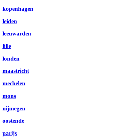
kopenhagen
leiden
leeuwarden
lille
londen
maastricht
mechelen
mons
nijmegen
oostende
parijs