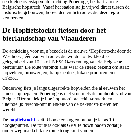
een kleine overstap verder richting Poperinge, het hart van de
Belgische hopstreek. Vanaf het station sta je vrijwel direct tussen de
historische gebouwen, hopvelden en fietsroutes die deze regio
kenmerken.
De Hopfietstocht: fietsen door het
bierlandschap van Vlaanderen
De aanleiding voor mijn bezoek is de nieuwe ‘Hopfietstocht door de
Westhoek’, één van vijf routes die werden ontwikkeld ter
gelegenheid van 10 jaar UNESCO-erkenning van de Belgische
biercultuur. De route verbindt alles waar de streek bekend om staat:
hopvelden, brouwerijen, trappistenbier, lokale producenten én
erfgoed.
Onderweg fiets je langs uitgestrekte hopvelden die al eeuwen het
landschap bepalen. Poperinge is niet voor niets de hophoofdstad van
België. Hier ontdek je hoe hop wordt geteeld, verwerkt en
uiteindelijk terechtkomt in enkele van de bekendste bieren ter
wereld.
De
hopfietstocht
is 40 kilometer lang en brengt je langs 10
hoogtepunten. De route is ook als GPX te downloaden zodat je
onder weg makkelijk de route terug kunt vinden.