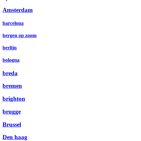
Amsterdam
barcelona
bergen op zoom
berlijn
bologna
breda
bremen
brighton
brugge
Brussel
Den haag