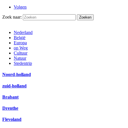
Volgen
Zoek naar:
Nederland
België
Europa
op Weg
Cultuur
Natuur
Stedentrip
Noord-holland
zuid-holland
Brabant
Drenthe
Flevoland