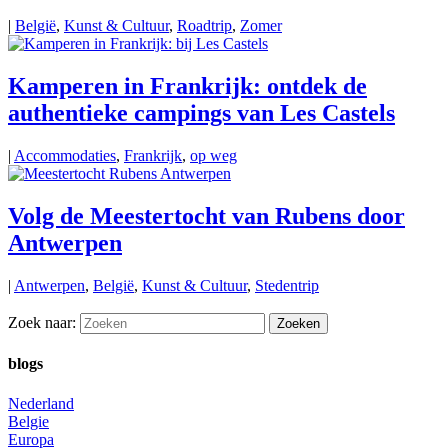
|
België
,
Kunst & Cultuur
,
Roadtrip
,
Zomer
Kamperen in Frankrijk: ontdek de
authentieke campings van Les Castels
|
Accommodaties
,
Frankrijk
,
op weg
Volg de Meestertocht van Rubens door
Antwerpen
|
Antwerpen
,
België
,
Kunst & Cultuur
,
Stedentrip
Zoek naar:
blogs
Nederland
Belgie
Europa