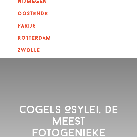
nijmegen
oostende
parijs
rotterdam
Zwolle
Cogels Osylei, de
meest
fotogenieke