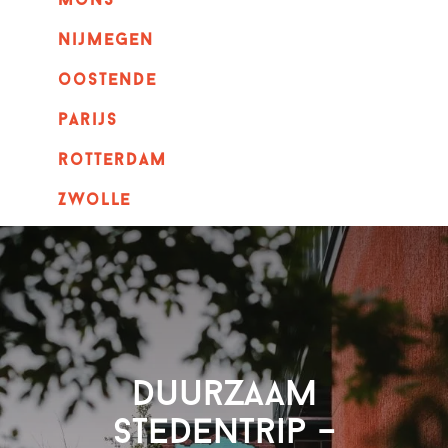
mons
nijmegen
oostende
parijs
rotterdam
Zwolle
Duurzaam
stedentrip –