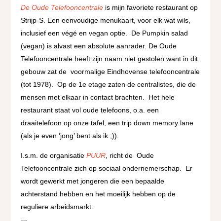
De Oude Telefooncentrale
is mijn favoriete restaurant op
Strijp-S.
Een eenvoudige menukaart, voor elk wat wils,
inclusief een végé en vegan optie.
De Pumpkin salad
(vegan) is alvast een absolute aanrader.
De Oude
Telefooncentrale heeft zijn naam niet gestolen want in dit
gebouw zat de
voormalige Eindhovense telefooncentrale
(tot 1978).
Op de 1e etage zaten de centralistes, die de
mensen met elkaar in contact brachten.
Het hele
restaurant staat vol oude telefoons, o.a. een
draaitelefoon op onze tafel, een trip down memory lane
(als je even ‘jong’ bent als ik ;)).
I.s.m. de organisatie
PUUR
,
richt de
Oude
Telefooncentrale zich op sociaal ondernemerschap.
Er
wordt gewerkt met jongeren die een bepaalde
achterstand hebben en het moeilijk hebben op de
reguliere arbeidsmarkt.