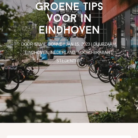
groene tips
voor in
Eindhoven
DOOR
SILVIE BONNE
|
JAN 15, 2023
|
DUURZAAM
,
EINDHOVEN
,
NEDERLAND
,
NOORD-BRABANT
,
STEDENTRIP