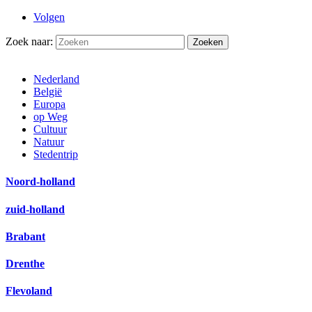
Volgen
Zoek naar:
Nederland
België
Europa
op Weg
Cultuur
Natuur
Stedentrip
Noord-holland
zuid-holland
Brabant
Drenthe
Flevoland