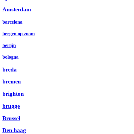
Amsterdam
barcelona
bergen op zoom
berlijn
bologna
breda
bremen
brighton
brugge
Brussel
Den haag