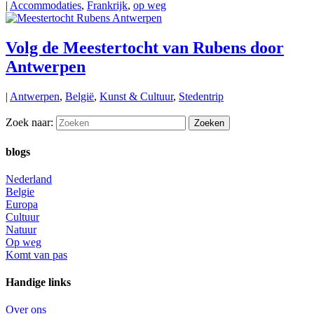
|
Accommodaties
,
Frankrijk
,
op weg
Volg de Meestertocht van Rubens door
Antwerpen
|
Antwerpen
,
België
,
Kunst & Cultuur
,
Stedentrip
Zoek naar:
blogs
Nederland
Belgie
Europa
Cultuur
Natuur
Op weg
Komt van pas
Handige links
Over ons