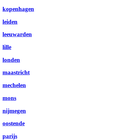
kopenhagen
leiden
leeuwarden
lille
londen
maastricht
mechelen
mons
nijmegen
oostende
parijs