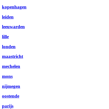
kopenhagen
leiden
leeuwarden
lille
londen
maastricht
mechelen
mons
nijmegen
oostende
parijs