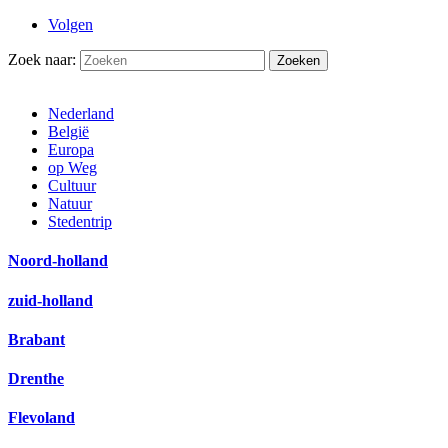
Volgen
Zoek naar:
Nederland
België
Europa
op Weg
Cultuur
Natuur
Stedentrip
Noord-holland
zuid-holland
Brabant
Drenthe
Flevoland