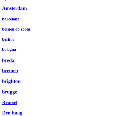
Amsterdam
barcelona
bergen op zoom
berlijn
bologna
breda
bremen
brighton
brugge
Brussel
Den haag