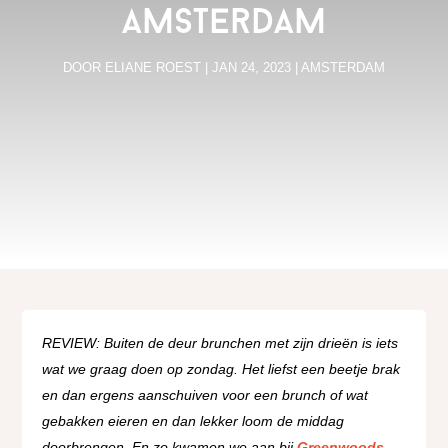
Amsterdam
DOOR
ELIANE ROEST
|
JAN 24, 2023
|
AMSTERDAM
REVIEW: Buiten de deur brunchen met zijn drieën is iets
wat we graag doen op zondag. Het liefst een beetje brak
en dan ergens aanschuiven voor een brunch of wat
gebakken eieren en dan lekker loom de middag
doorbrengen. En zo kwamen we aan bij
Greenwoods
.