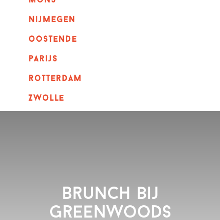
mons
nijmegen
oostende
parijs
rotterdam
Zwolle
Brunch bij
Greenwoods