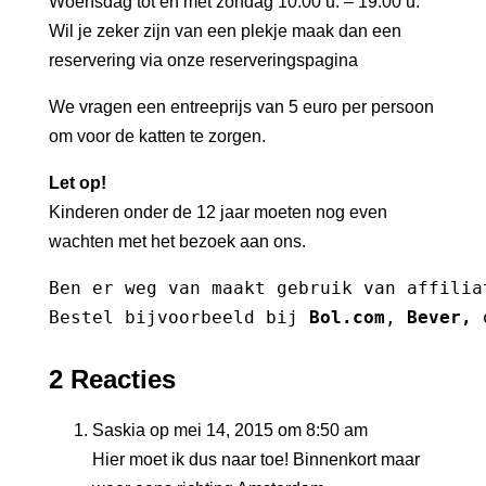
Woensdag tot en met zondag 10.00 u. – 19.00 u.
Wil je zeker zijn van een plekje maak dan een
reservering via onze
reserveringspagina
We vragen een entreeprijs van 5 euro per persoon
om voor de katten te zorgen.
Let op!
Kinderen onder de 12 jaar moeten nog even
wachten met het bezoek aan ons.
Ben er weg van maakt gebruik van affilia
Bestel bijvoorbeeld bij 
Bol.com
, 
Bever
,
 
2 Reacties
Saskia
op mei 14, 2015 om 8:50 am
Hier moet ik dus naar toe! Binnenkort maar