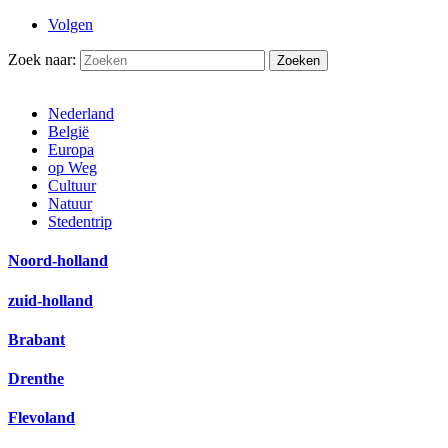
Volgen
Zoek naar:
Nederland
België
Europa
op Weg
Cultuur
Natuur
Stedentrip
Noord-holland
zuid-holland
Brabant
Drenthe
Flevoland