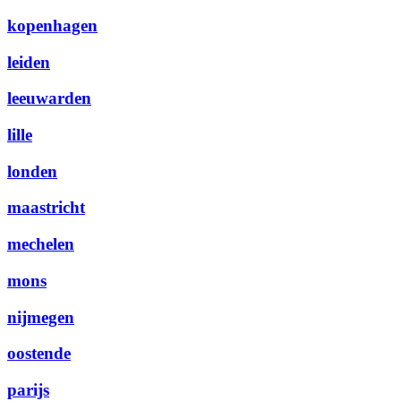
kopenhagen
leiden
leeuwarden
lille
londen
maastricht
mechelen
mons
nijmegen
oostende
parijs