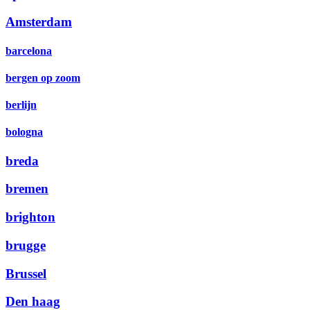
Amsterdam
barcelona
bergen op zoom
berlijn
bologna
breda
bremen
brighton
brugge
Brussel
Den haag