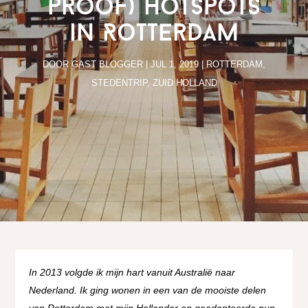
proof) hotspots
in Rotterdam
DOOR
GAST BLOGGER
|
JUL 1, 2019
|
ROTTERDAM
,
STEDENTRIP
,
ZUID HOLLAND
In 2013 volgde ik mijn hart vanuit Australië naar
Nederland. Ik ging wonen in een van de mooiste delen
van Rotterdam met mijn Hollander en geadopteerde pup,