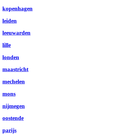
kopenhagen
leiden
leeuwarden
lille
londen
maastricht
mechelen
mons
nijmegen
oostende
parijs