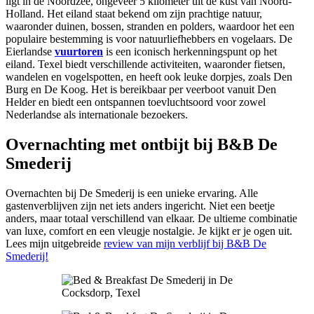
ligt in de Noordzee, ongeveer 5 kilometer uit de kust van Noord-
Holland. Het eiland staat bekend om zijn prachtige natuur,
waaronder duinen, bossen, stranden en polders, waardoor het een
populaire bestemming is voor natuurliefhebbers en vogelaars. De
Eierlandse
vuurtoren
is een iconisch herkenningspunt op het
eiland. Texel biedt verschillende activiteiten, waaronder fietsen,
wandelen en vogelspotten, en heeft ook leuke dorpjes, zoals Den
Burg en De Koog. Het is bereikbaar per veerboot vanuit Den
Helder en biedt een ontspannen toevluchtsoord voor zowel
Nederlandse als internationale bezoekers.
Overnachting met ontbijt bij B&B De
Smederij
Overnachten bij De Smederij is een unieke ervaring. Alle
gastenverblijven zijn net iets anders ingericht. Niet een beetje
anders, maar totaal verschillend van elkaar. De ultieme combinatie
van luxe, comfort en een vleugje nostalgie. Je kijkt er je ogen uit.
Lees mijn uitgebreide
review van mijn verblijf bij B&B De
Smederij!