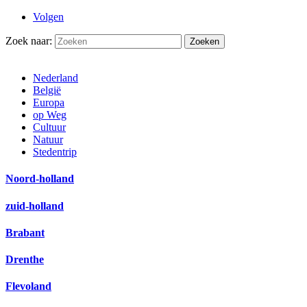
Volgen
Zoek naar:
Nederland
België
Europa
op Weg
Cultuur
Natuur
Stedentrip
Noord-holland
zuid-holland
Brabant
Drenthe
Flevoland