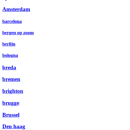
Amsterdam
barcelona
bergen op zoom
berlijn
bologna
breda
bremen
brighton
brugge
Brussel
Den haag