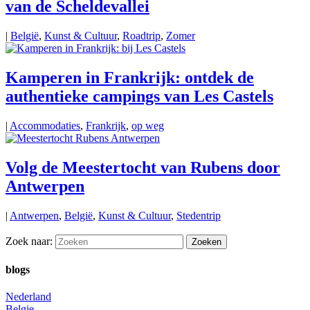
van de Scheldevallei
|
België
,
Kunst & Cultuur
,
Roadtrip
,
Zomer
Kamperen in Frankrijk: ontdek de
authentieke campings van Les Castels
|
Accommodaties
,
Frankrijk
,
op weg
Volg de Meestertocht van Rubens door
Antwerpen
|
Antwerpen
,
België
,
Kunst & Cultuur
,
Stedentrip
Zoek naar:
blogs
Nederland
Belgie