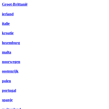
Groot-Brittanië
ierland
italie
kroatie
luxemburg
malta
noorwegen
oostenrijk
polen
portugal
spanje