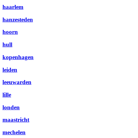
haarlem
hanzesteden
hoorn
hull
kopenhagen
leiden
leeuwarden
lille
londen
maastricht
mechelen