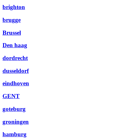
brighton
brugge
Brussel
Den haag
dordrecht
dusseldorf
eindhoven
GENT
goteburg
groningen
hamburg