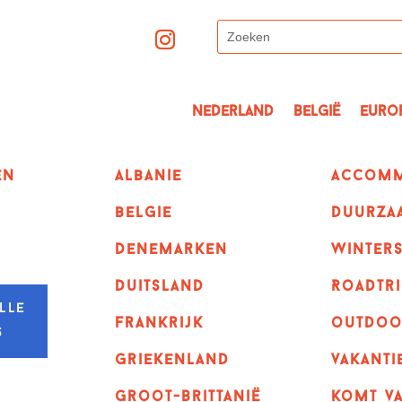
Nederland
België
Euro
en
albanie
Accomm
belgie
Duurza
denemarken
winter
duitsland
Roadtri
lle
frankrijk
outdoo
s
griekenland
vakanti
Groot-Brittanië
komt va