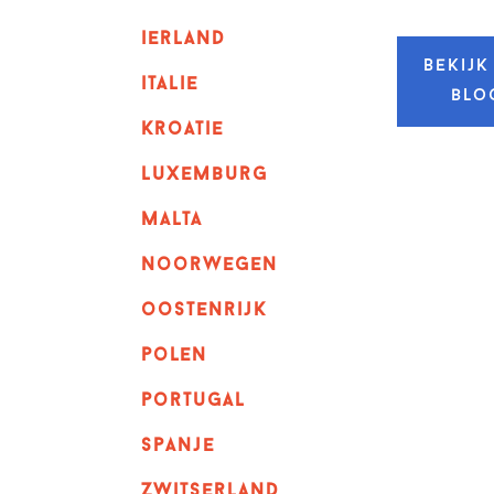
ierland
Bekijk
italie
blo
kroatie
luxemburg
malta
noorwegen
oostenrijk
polen
portugal
spanje
zwitserland