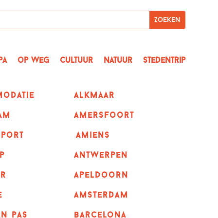
pa
op Weg
Cultuur
Natuur
Stedentrip
odatie
alkmaar
am
amersfoort
sport
amiens
p
Antwerpen
r
apeldoorn
e
Amsterdam
n pas
barcelona