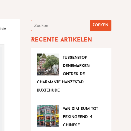
iste
Recente artikelen
tussenstop
denemarken:
ontdek de
charmante hanzestad
buxtehude
van dim sum tot
pekingeend: 4
chinese