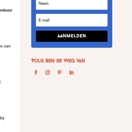
ontuur
Aanmelden
ws van
Volg Ben er weg van
d
bij