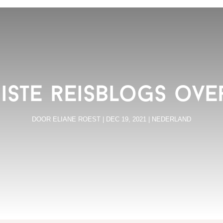
iste reisblogs ov
DOOR
ELIANE ROEST
|
DEC 19, 2021
|
NEDERLAND