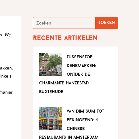
e
n. Wij
Recente artikelen
tussenstop
denemarken:
akken.
ontdek de
inkels
charmante hanzestad
 manier
buxtehude
van dim sum tot
pekingeend: 4
chinese
restaurants in amsterdam