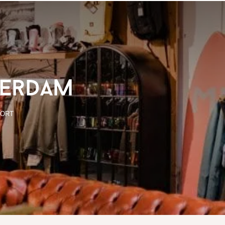
terdam
PORT