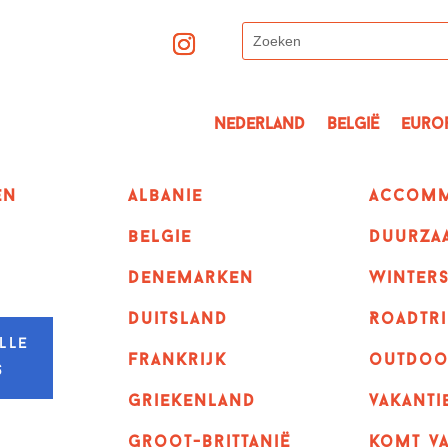
Nederland
België
Euro
en
albanie
Accomm
belgie
Duurza
denemarken
winter
duitsland
Roadtri
lle
frankrijk
outdoo
s
griekenland
vakanti
Groot-Brittanië
komt va