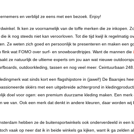
ndernemers en verblijd ze eens met een bezoek. Enjoy!
rdwinkel. Ik ken ze voornamelijk van de toffe merken die ze inkopen. Zo
, die ik nog steeds niet kan veroorloven. Tot die tijd kwijl ik regelmatig 
omen. Ze weten zich goed en persoonlijk te presenteren en maken een 
an flink wat FOMO over surf- en snowboardtripjes. Want de mannen die
maakt ze natuurlijk de ultieme experts om jou aan wat nieuwe outdoorspu
urfboards, outdoorkleding, tassen en nog veel meer. Ceintuurbaan 248
dingmerk wat sinds kort een flagshipstore in (jawel!) De Baarsjes hee
ssioneerde skiërs met een uitgebreide achtergrond in kledingproducti
jk doel voor ogen: een premium duurzame kleding maken. Een merk 
 we van. Ook een merk dat denkt in andere kleuren, daar worden wij bl
 Amsterdam hebben ze de buitensportwinkels ook onderverdeeld in een l
toch vaak op neer dat ik in beide winkels ga kijken, want ik ga zelden a