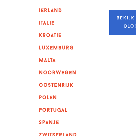
ierland
Bekijk
italie
blo
kroatie
luxemburg
malta
noorwegen
oostenrijk
polen
portugal
spanje
zwitserland