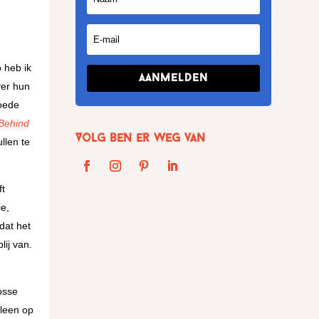
 heb ik
Aanmelden
over hun
goede
Behind
Volg Ben er weg van
llen te
.
ft
e,
dat het
ij van.
osse
lleen op