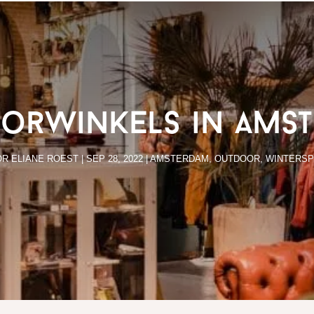
orwinkels in Ams
OR
ELIANE ROEST
|
SEP 28, 2022
|
AMSTERDAM
,
OUTDOOR
,
WINTERS