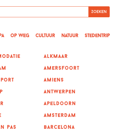
pa
op Weg
Cultuur
Natuur
Stedentrip
odatie
alkmaar
am
amersfoort
sport
amiens
p
Antwerpen
r
apeldoorn
e
Amsterdam
n pas
barcelona