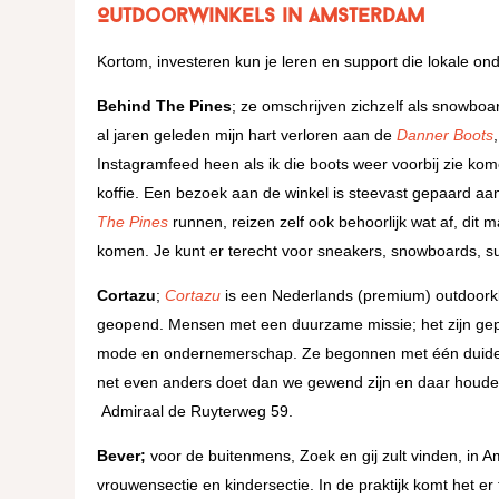
Outdoorwinkels in Amsterdam
Kortom, investeren kun je leren en support die lokale o
Behind The Pines
; ze omschrijven zichzelf als snowboa
al jaren geleden mijn hart verloren aan de
Danner Boots
Instagramfeed heen als ik die boots weer voorbij zie k
koffie. Een bezoek aan de winkel is steevast gepaard a
The Pines
runnen, reizen zelf ook behoorlijk wat af, dit 
komen. Je kunt er terecht voor sneakers, snowboards, s
Cortazu
;
Cortazu
is een Nederlands (premium) outdoorkle
geopend. Mensen met een duurzame missie; het zijn gepa
mode en ondernemerschap. Ze begonnen met één duideli
net even anders doet dan we gewend zijn en daar houden
Admiraal de Ruyterweg 59.
Bever;
voor de buitenmens, Zoek en gij zult vinden, in
vrouwensectie en kindersectie. In de praktijk komt het er 