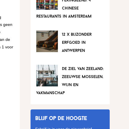
pekingeend: 4
chinese
restaurants in amsterdam
g
as geen
e
12 x bijzonder
aan de
erfgoed in
n 1 voor
antwerpen
de ziel van zeeland:
zeeuwse mosselen,
wijn en
vakmanschap
Blijf op de hoogte