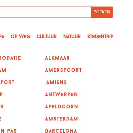
pa
op Weg
Cultuur
Natuur
Stedentrip
odatie
alkmaar
am
amersfoort
sport
amiens
p
Antwerpen
r
apeldoorn
e
Amsterdam
n pas
barcelona