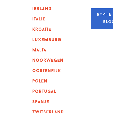
ierland
Bekijk
italie
blo
kroatie
luxemburg
malta
noorwegen
oostenrijk
polen
portugal
spanje
zwitserland