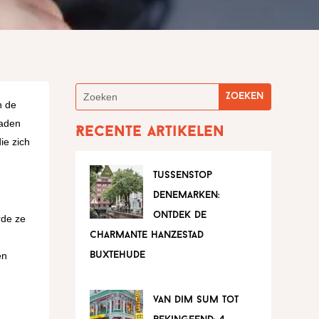
n de
raden
Recente artikelen
ie zich
tussenstop
denemarken:
ontdek de
rde ze
charmante hanzestad
en
buxtehude
van dim sum tot