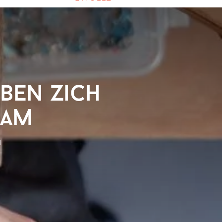
ben zich
dam
M