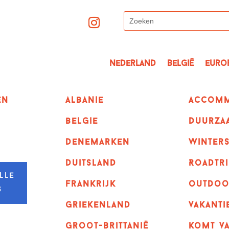
Nederland
België
Euro
en
albanie
Accomm
belgie
Duurza
denemarken
winter
duitsland
Roadtri
lle
frankrijk
outdoo
s
griekenland
vakanti
Groot-Brittanië
komt va