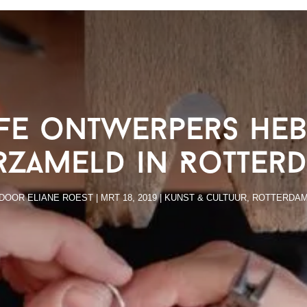
ffe ontwerpers heb
rzameld in Rotter
DOOR
ELIANE ROEST
|
MRT 18, 2019
|
KUNST & CULTUUR
,
ROTTERDA