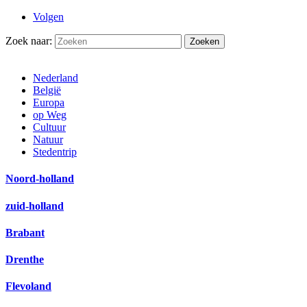
Volgen
Zoek naar:
Nederland
België
Europa
op Weg
Cultuur
Natuur
Stedentrip
Noord-holland
zuid-holland
Brabant
Drenthe
Flevoland