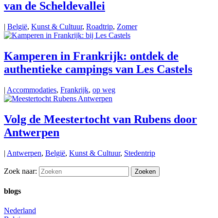
van de Scheldevallei
|
België
,
Kunst & Cultuur
,
Roadtrip
,
Zomer
Kamperen in Frankrijk: ontdek de
authentieke campings van Les Castels
|
Accommodaties
,
Frankrijk
,
op weg
Volg de Meestertocht van Rubens door
Antwerpen
|
Antwerpen
,
België
,
Kunst & Cultuur
,
Stedentrip
Zoek naar:
blogs
Nederland