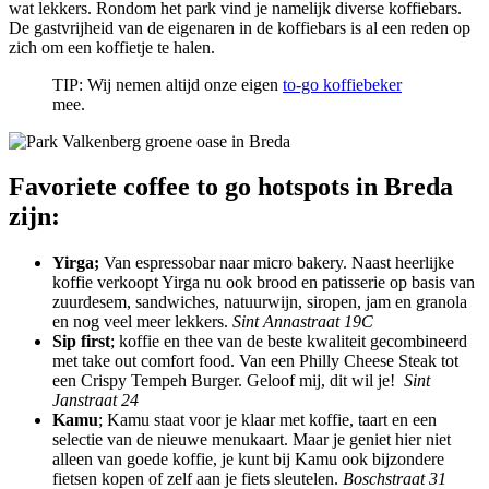
wat lekkers. Rondom het park vind je namelijk diverse koffiebars.
De gastvrijheid van de eigenaren in de koffiebars is al een reden op
zich om een koffietje te halen.
TIP: Wij nemen altijd onze eigen
to-go koffiebeker
mee.
Favoriete coffee to go hotspots in Breda
zijn:
Yirga;
Van espressobar naar micro bakery. Naast heerlijke
koffie verkoopt Yirga nu ook brood en patisserie op basis van
zuurdesem, sandwiches, natuurwijn, siropen, jam en granola
en nog veel meer lekkers.
Sint Annastraat 19C
Sip first
; koffie en thee van de beste kwaliteit gecombineerd
met take out comfort food. Van een Philly Cheese Steak tot
een Crispy Tempeh Burger. Geloof mij, dit wil je!
Sint
Janstraat 24
Kamu
; Kamu staat voor je klaar met koffie, taart en een
selectie van de nieuwe menukaart. Maar je geniet hier niet
alleen van goede koffie, je kunt bij Kamu ook bijzondere
fietsen kopen of zelf aan je fiets sleutelen.
Boschstraat 31