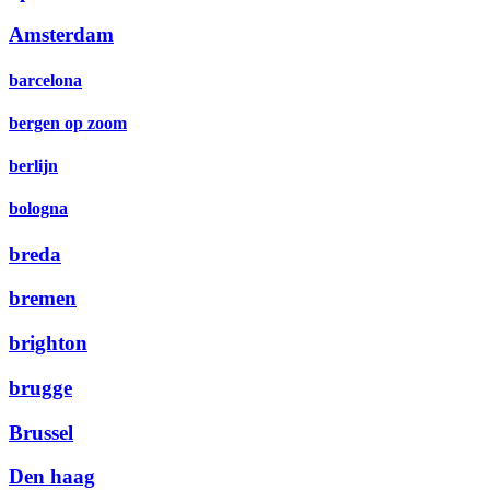
Amsterdam
barcelona
bergen op zoom
berlijn
bologna
breda
bremen
brighton
brugge
Brussel
Den haag