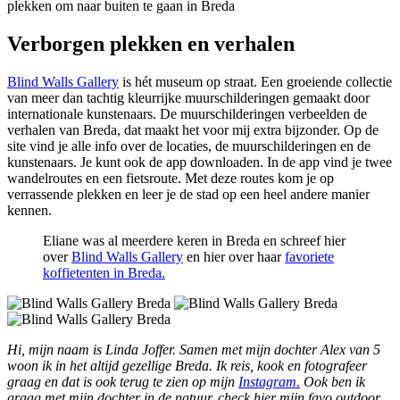
Verborgen plekken en verhalen
Blind Walls Gallery
is hét museum op straat. Een groeiende collectie
van meer dan tachtig kleurrijke muurschilderingen gemaakt door
internationale kunstenaars. De muurschilderingen verbeelden de
verhalen van Breda, dat maakt het voor mij extra bijzonder. Op de
site vind je alle info over de locaties, de muurschilderingen en de
kunstenaars. Je kunt ook de app downloaden. In de app vind je twee
wandelroutes en een fietsroute. Met deze routes kom je op
verrassende plekken en leer je de stad op een heel andere manier
kennen.
Eliane was al meerdere keren in Breda en schreef hier
over
Blind Walls Gallery
en hier over haar
favoriete
koffietenten in Breda.
Hi, mijn naam is Linda Joffer. Samen met mijn dochter Alex van 5
woon ik in het altijd gezellige Breda. Ik reis, kook en fotografeer
graag en dat is ook terug te zien op mijn
Instagram.
Ook ben ik
graag met mijn dochter in de natuur, check hier mijn favo outdoor