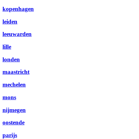
kopenhagen
leiden
leeuwarden
lille
londen
maastricht
mechelen
mons
nijmegen
oostende
parijs