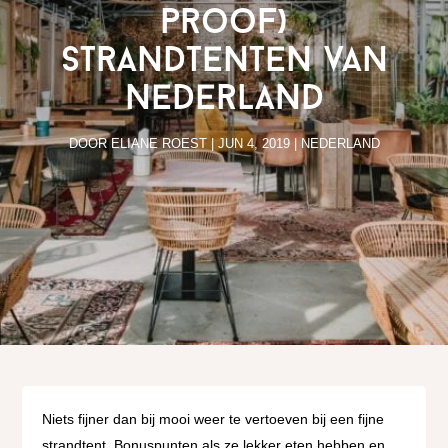
proof)
strandtenten van
Nederland
DOOR
ELIANE ROEST
|
JUN 4, 2019
|
NEDERLAND
Niets fijner dan bij mooi weer te vertoeven bij een fijne
strandtent. Bonuspunten als ze lekker eten hebben en