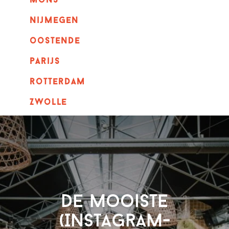
mons
nijmegen
oostende
parijs
rotterdam
Zwolle
De mooiste
(Instagram-