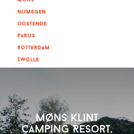
mons
nijmegen
oostende
parijs
rotterdam
Zwolle
Møns Klint
Camping Resort,