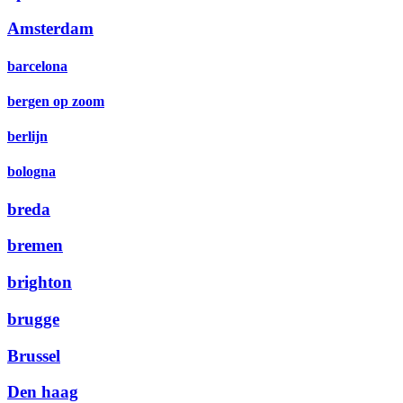
Amsterdam
barcelona
bergen op zoom
berlijn
bologna
breda
bremen
brighton
brugge
Brussel
Den haag