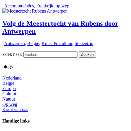
|
Accommodaties
,
Frankrijk
,
op weg
Volg de Meestertocht van Rubens door
Antwerpen
|
Antwerpen
,
België
,
Kunst & Cultuur
,
Stedentrip
Zoek naar:
blogs
Nederland
Belgie
Europa
Cultuur
Natuur
Op weg
Komt van pas
Handige links