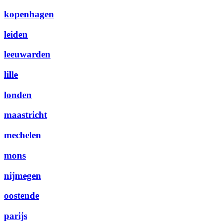
kopenhagen
leiden
leeuwarden
lille
londen
maastricht
mechelen
mons
nijmegen
oostende
parijs