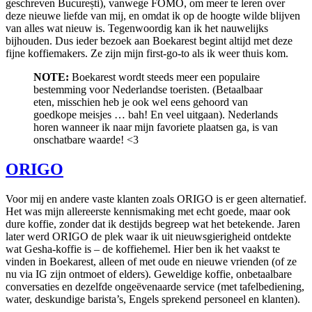
geschreven București), vanwege FOMO, om meer te leren over
deze nieuwe liefde van mij, en omdat ik op de hoogte wilde blijven
van alles wat nieuw is. Tegenwoordig kan ik het nauwelijks
bijhouden. Dus ieder bezoek aan Boekarest begint altijd met deze
fijne koffiemakers. Ze zijn mijn first-go-to als ik weer thuis kom.
NOTE:
Boekarest wordt steeds meer een populaire
bestemming voor Nederlandse toeristen. (Betaalbaar
eten, misschien heb je ook wel eens gehoord van
goedkope meisjes … bah! En veel uitgaan). Nederlands
horen wanneer ik naar mijn favoriete plaatsen ga, is van
onschatbare waarde! <3
ORIGO
Voor mij en andere vaste klanten zoals ORIGO is er geen alternatief.
Het was mijn allereerste kennismaking met echt goede, maar ook
dure koffie, zonder dat ik destijds begreep wat het betekende. Jaren
later werd ORIGO de plek waar ik uit nieuwsgierigheid ontdekte
wat Gesha-koffie is – de koffiehemel. Hier ben ik het vaakst te
vinden in Boekarest, alleen of met oude en nieuwe vrienden (of ze
nu via IG zijn ontmoet of elders). Geweldige koffie, onbetaalbare
conversaties en dezelfde ongeëvenaarde service (met tafelbediening,
water, deskundige barista’s, Engels sprekend personeel en klanten).