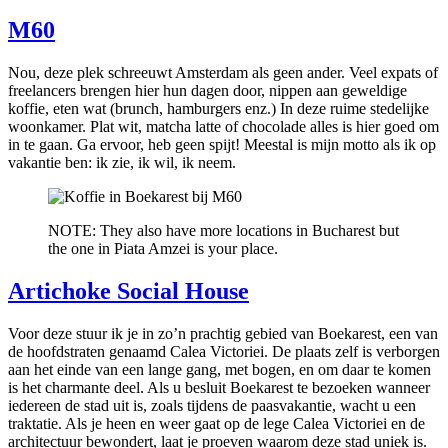
M60
Nou, deze plek schreeuwt Amsterdam als geen ander. Veel expats of
freelancers brengen hier hun dagen door, nippen aan geweldige
koffie, eten wat (brunch, hamburgers enz.) In deze ruime stedelijke
woonkamer. Plat wit, matcha latte of chocolade alles is hier goed om
in te gaan. Ga ervoor, heb geen spijt! Meestal is mijn motto als ik op
vakantie ben: ik zie, ik wil, ik neem.
NOTE: They also have more locations in Bucharest but
the one in Piata Amzei is your place.
Artichoke Social House
Voor deze stuur ik je in zo’n prachtig gebied van Boekarest, een van
de hoofdstraten genaamd Calea Victoriei. De plaats zelf is verborgen
aan het einde van een lange gang, met bogen, en om daar te komen
is het charmante deel. Als u besluit Boekarest te bezoeken wanneer
iedereen de stad uit is, zoals tijdens de paasvakantie, wacht u een
traktatie. Als je heen en weer gaat op de lege Calea Victoriei en de
architectuur bewondert, laat je proeven waarom deze stad uniek is.