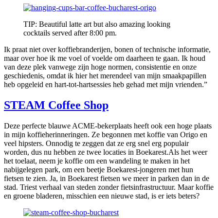
TIP: Beautiful latte art but also amazing looking
cocktails served after 8:00 pm.
Ik praat niet over koffiebranderijen, bonen of technische informatie,
maar over hoe ik me voel of voelde om daarheen te gaan. Ik houd
van deze plek vanwege zijn hoge normen, consistentie en onze
geschiedenis, omdat ik hier het merendeel van mijn smaakpapillen
heb opgeleid en hart-tot-hartsessies heb gehad met mijn vrienden.”
STEAM Coffee Shop
Deze perfecte blauwe ACME-bekerplaats heeft ook een hoge plaats
in mijn koffieherinneringen. Ze begonnen met koffie van Origo en
veel hipsters. Onnodig te zeggen dat ze erg snel erg populair
worden, dus nu hebben ze twee locaties in Boekarest.Als het weer
het toelaat, neem je koffie om een ​​wandeling te maken in het
nabijgelegen park, om een ​​beetje Boekarest-jongeren met hun
fietsen te zien. Ja, in Boekarest fietsen we meer in parken dan in de
stad. Triest verhaal van steden zonder fietsinfrastructuur. Maar koffie
en groene bladeren, misschien een nieuwe stad, is er iets beters?