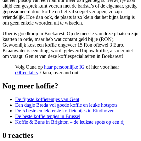
dat een pitstop van een half uur meer dan genoeg is. Terwijl je daar
altijd een gesprek kunt voeren met de barista’s of de eigenaar, gretig
gepassioneerd door koffie en het zal soepel verlopen, ze zijn
vriendelijk. Hoe dan ook, de plaats is zo klein dat het bijna lastig is
om geen enkele woorden uit te wisselen.
Uber is goedkoop in Boekarest. Op de meeste van deze plaatsen zijn
kaarten in orde, maar heb wat contant geld bij je (RON).
Gewoonlijk kost een koffie ongeveer 15 Ron oftewel 3 Euro.
Kraanwater is een ding, wordt geleverd bij uw koffie, als u er niet
om vraagt. Geniet van deze koffiespecialiteiten in Boekarest!
Volg Oana op
haar persoonlijke IG
of hier voor haar
c0ffee talks
.
Oana, over and out.
Nog meer koffie?
De fijnste koffietentjes van Gent
Een dagje Breda vol goede koffie en leuke hotspots.
De 5 beste en lekkerste koffietentjes in Eindhoven.
De beste koffie tentjes in Brussel
Koffie & Buns in Brighton – de leukste spots op een rij
0 reacties