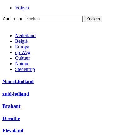
Volgen
Zoek naar:
Nederland
België
Europa
op Weg
Cultuur
Natuur
Stedentrip
Noord-holland
zuid-holland
Brabant
Drenthe
Flevoland