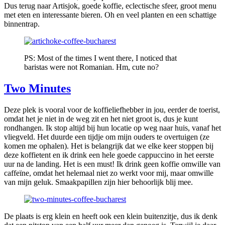
Dus terug naar Artisjok, goede koffie, eclectische sfeer, groot menu
met eten en interessante bieren. Oh en veel planten en een schattige
binnentrap.
PS: Most of the times I went there, I noticed that
baristas were not Romanian. Hm, cute no?
Two Minutes
Deze plek is vooral voor de koffieliefhebber in jou, eerder de toerist,
omdat het je niet in de weg zit en het niet groot is, dus je kunt
rondhangen. Ik stop altijd bij hun locatie op weg naar huis, vanaf het
vliegveld. Het duurde een tijdje om mijn ouders te overtuigen (ze
komen me ophalen). Het is belangrijk dat we elke keer stoppen bij
deze koffietent en ik drink een hele goede cappuccino in het eerste
uur na de landing. Het is een must! Ik drink geen koffie omwille van
caffeïne, omdat het helemaal niet zo werkt voor mij, maar omwille
van mijn geluk. Smaakpapillen zijn hier behoorlijk blij mee.
De plaats is erg klein en heeft ook een klein buitenzitje, dus ik denk