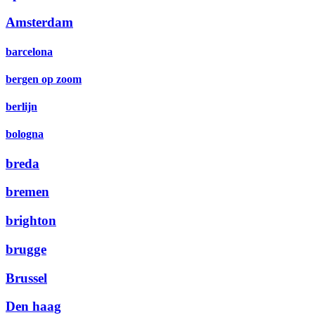
Amsterdam
barcelona
bergen op zoom
berlijn
bologna
breda
bremen
brighton
brugge
Brussel
Den haag