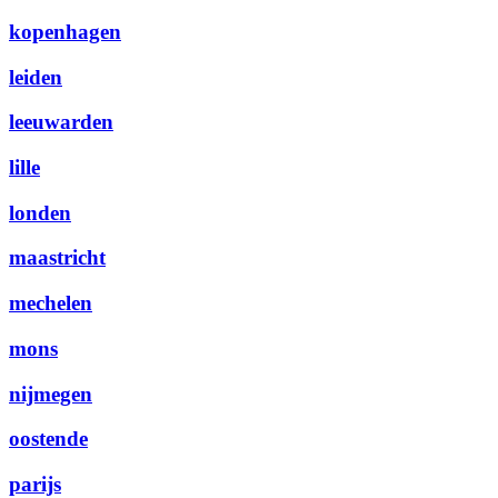
kopenhagen
leiden
leeuwarden
lille
londen
maastricht
mechelen
mons
nijmegen
oostende
parijs