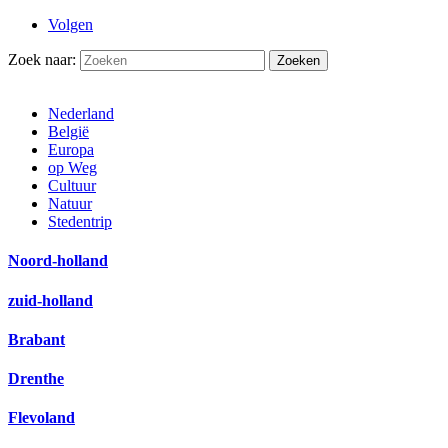
Volgen
Zoek naar:
Nederland
België
Europa
op Weg
Cultuur
Natuur
Stedentrip
Noord-holland
zuid-holland
Brabant
Drenthe
Flevoland