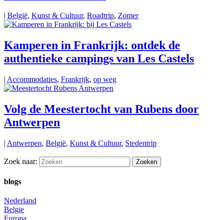
|
België
,
Kunst & Cultuur
,
Roadtrip
,
Zomer
Kamperen in Frankrijk: ontdek de
authentieke campings van Les Castels
|
Accommodaties
,
Frankrijk
,
op weg
Volg de Meestertocht van Rubens door
Antwerpen
|
Antwerpen
,
België
,
Kunst & Cultuur
,
Stedentrip
Zoek naar:
blogs
Nederland
Belgie
Europa