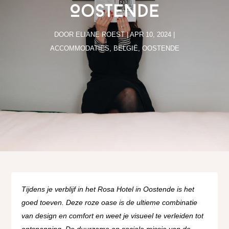
Oostende
DOOR
ELIANE ROEST
|
APR 10, 2024
|
ACCOMMODATIES
,
BELGIË
,
OOSTENDE
Tijdens je verblijf in het Rosa Hotel in Oostende is het
goed toeven. Deze roze oase is de ultieme combinatie
van design en comfort en weet je visueel te verleiden tot
ontspanning. De duurzame en sociale missie van de