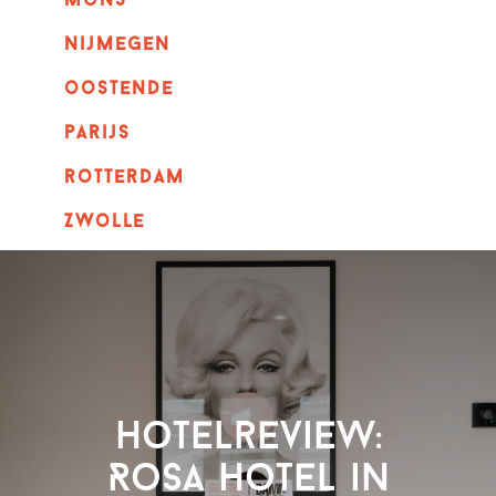
mons
nijmegen
oostende
parijs
rotterdam
Zwolle
Hotelreview:
Rosa hotel in