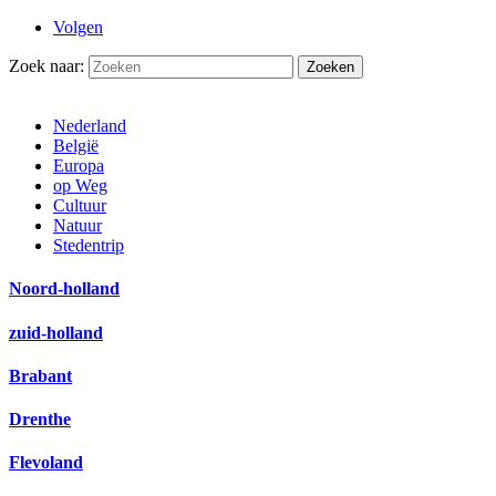
Volgen
Zoek naar:
Nederland
België
Europa
op Weg
Cultuur
Natuur
Stedentrip
Noord-holland
zuid-holland
Brabant
Drenthe
Flevoland