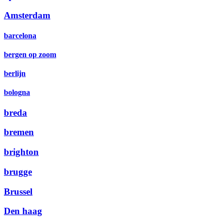
Amsterdam
barcelona
bergen op zoom
berlijn
bologna
breda
bremen
brighton
brugge
Brussel
Den haag