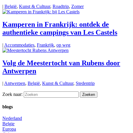
|
België
,
Kunst & Cultuur
,
Roadtrip
,
Zomer
Kamperen in Frankrijk: ontdek de
authentieke campings van Les Castels
|
Accommodaties
,
Frankrijk
,
op weg
Volg de Meestertocht van Rubens door
Antwerpen
|
Antwerpen
,
België
,
Kunst & Cultuur
,
Stedentrip
Zoek naar:
blogs
Nederland
Belgie
Europa