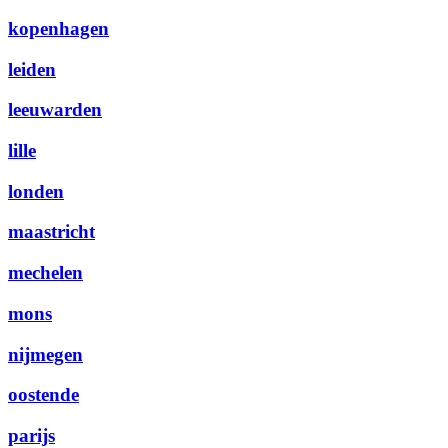
kopenhagen
leiden
leeuwarden
lille
londen
maastricht
mechelen
mons
nijmegen
oostende
parijs