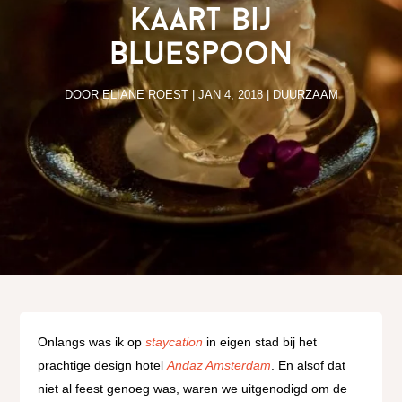
kaart bij
Bluespoon
DOOR
ELIANE ROEST
|
JAN 4, 2018
|
DUURZAAM
Onlangs was ik op
staycation
in eigen stad bij het
prachtige design hotel
Andaz Amsterdam
. En alsof dat
niet al feest genoeg was, waren we uitgenodigd om de