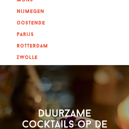
mons
nijmegen
oostende
parijs
rotterdam
Zwolle
Duurzame
cocktails op de