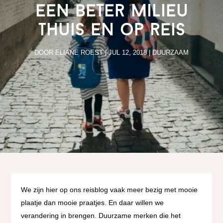
een beter milieu
thuis en op reis
DOOR
ELIANE ROEST
|
JUL 12, 2018
|
DUURZAAM
We zijn hier op ons reisblog vaak meer bezig met mooie
plaatje dan mooie praatjes. En daar willen we
verandering in brengen. Duurzame merken die het