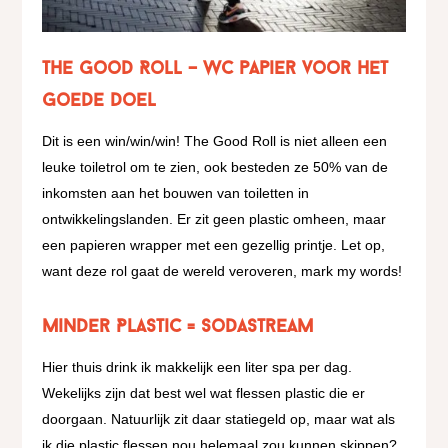
The Good Roll – WC papier voor het
goede doel
Dit is een win/win/win! The Good Roll is niet alleen een
leuke toiletrol om te zien, ook besteden ze 50% van de
inkomsten aan het bouwen van toiletten in
ontwikkelingslanden. Er zit geen plastic omheen, maar
een papieren wrapper met een gezellig printje. Let op,
want deze rol gaat de wereld veroveren, mark my words!
Minder Plastic = Sodastream
Hier thuis drink ik makkelijk een liter spa per dag.
Wekelijks zijn dat best wel wat flessen plastic die er
doorgaan. Natuurlijk zit daar statiegeld op, maar wat als
ik die plastic flessen nou helemaal zou kunnen skippen?