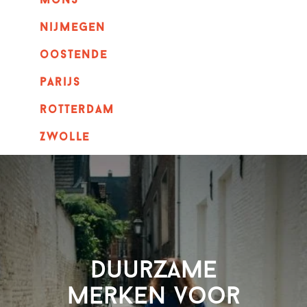
mons
nijmegen
oostende
parijs
rotterdam
Zwolle
Duurzame
merken voor