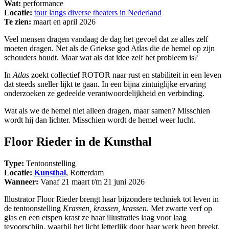
Wat:
performance
Locatie:
tour langs diverse theaters in Nederland
Te zien:
maart en april 2026
Veel mensen dragen vandaag de dag het gevoel dat ze alles zelf
moeten dragen. Net als de Griekse god Atlas die de hemel op zijn
schouders houdt. Maar wat als dat idee zelf het probleem is?
In
Atlas
zoekt collectief ROTOR naar rust en stabiliteit in een leven
dat steeds sneller lijkt te gaan. In een bijna zintuiglijke ervaring
onderzoeken ze gedeelde verantwoordelijkheid en verbinding.
Wat als we de hemel niet alleen dragen, maar samen? Misschien
wordt hij dan lichter. Misschien wordt de hemel weer lucht.
Floor Rieder in de Kunsthal
Type:
Tentoonstelling
Locatie:
Kunsthal
, Rotterdam
Wanneer:
Vanaf 21 maart t/m 21 juni 2026
Illustrator Floor Rieder brengt haar bijzondere techniek tot leven in
de tentoonstelling
Krassen, krassen, krassen
. Met zwarte verf op
glas en een etspen krast ze haar illustraties laag voor laag
tevoorschijn, waarbij het licht letterlijk door haar werk heen breekt.