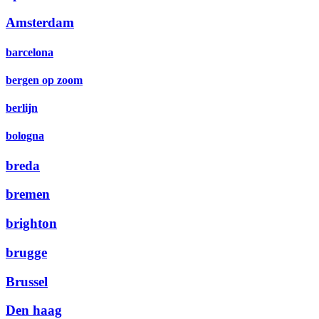
Amsterdam
barcelona
bergen op zoom
berlijn
bologna
breda
bremen
brighton
brugge
Brussel
Den haag