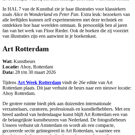
In HAL 7 van de Kunsthal zie je haar illustraties voor klassiekers
zoals
Alice in Wonderland
en
Peter Pan
. Extra leuk: bezoekers van
alle leeftijden kunnen zelf experimenteren met deze techniek en
ontdekken hoe haar werelden ontstaan. Ik persoonlijk ben al jaren
fan van het werk van Floor Rieder. Ook de boeken die zij voorziet
van illustraties zijn een aanwinst in je boekenkast.
Art Rotterdam
Wat:
Kunstbeurs
Locatie:
Ahoy, Rotterdam
Data:
28 t/m 30 maart 2026
Tijdens
Art Week Rotterdam
vindt de 26e editie van Art
Rotterdam plaats. Dit jaar verhuist de beurs naar een nieuwe locatie:
Ahoy Rotterdam.
De grotere ruimte biedt plek aan duizenden internationale
verzamelaars, curatoren, professionals en kunstliefhebbers. Met een
breed aanbod van hedendaagse kunst blijft Art Rotterdam een van
de belangrijkste kunstbeurzen van Nederland. De fotografiebeurs
Unseen verhuist uit Amsterdam en wordt als een compacte,
gecureerde sectie geïntegreerd in Art Rotterdam, waarmee een