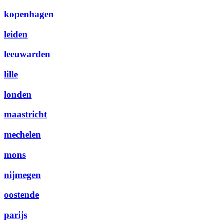
kopenhagen
leiden
leeuwarden
lille
londen
maastricht
mechelen
mons
nijmegen
oostende
parijs