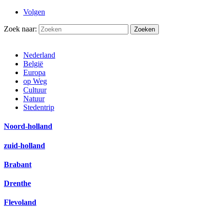
Volgen
Zoek naar:
Nederland
België
Europa
op Weg
Cultuur
Natuur
Stedentrip
Noord-holland
zuid-holland
Brabant
Drenthe
Flevoland