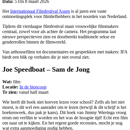
Data:
5 t/m 8 maart 2026
Het
Internationaal Filmfestival Assen
is al jaren een vaste
ontmoetingsplek voor filmliefhebbers in het noorden van Nederland.
Tijdens dit vierdaagse filmfestival staan vrouwelijke filmmakers
centraal, zowel voor als achter de camera. Het programma laat
nieuwe perspectieven zien en doorbreekt traditionele sekse en
genderrollen binnen de filmwereld.
Van arthousefilms tot documentaires en gesprekken met makers: IFA
biedt een blik op verhalen die je niet overal ziet.
Joe Speedboat – Sam de Jong
Wat:
film
Locatie:
In de bioscoop
Te zien:
vanaf half maart
Wie heeft dit boek niet hoeven lezen voor school? Zelfs als het niet
moest, is dit wel een aanrader om te lezen (terwijl ik dit schrijf is het
boekenweek, dus pak je kans). Dit boek van Jimmy Wieringa vroeg
erom om verfilm te worden en het was de hoogste tijd! Echt een film
om naar uit te kijken. En het regent goede recensies, mocht je nog
wat extra aanmoediging nodig hebben.