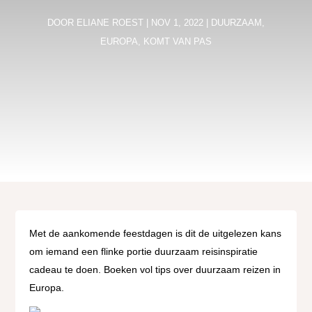
DOOR
ELIANE ROEST
|
NOV 1, 2022
|
DUURZAAM
,
EUROPA
,
KOMT VAN PAS
Met de aankomende feestdagen is dit de uitgelezen kans
om iemand een flinke portie duurzaam reisinspiratie
cadeau te doen. Boeken vol tips over duurzaam reizen in
Europa.