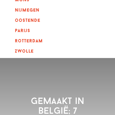
mons
nijmegen
oostende
parijs
rotterdam
Zwolle
Gemaakt in
België; 7