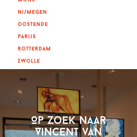
mons
nijmegen
oostende
parijs
rotterdam
Zwolle
Op zoek naar
Vincent van