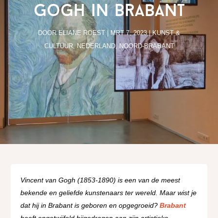
Gogh in Brabant
DOOR
ELIANE ROEST
|
MRT 7, 2023
|
KUNST &
CULTUUR
,
NEDERLAND
,
NOORD-BRABANT
Vincent van Gogh (1853-1890) is een van de meest
bekende en geliefde kunstenaars ter wereld. Maar wist je
dat hij in Brabant is geboren en opgegroeid?
Brabant
heeft ongetwijfeld bijgedragen aan zijn artistieke