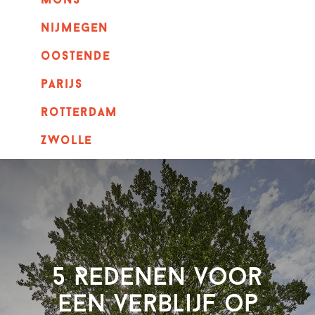
mons
nijmegen
oostende
parijs
rotterdam
Zwolle
5 Redenen voor
een verblijf op