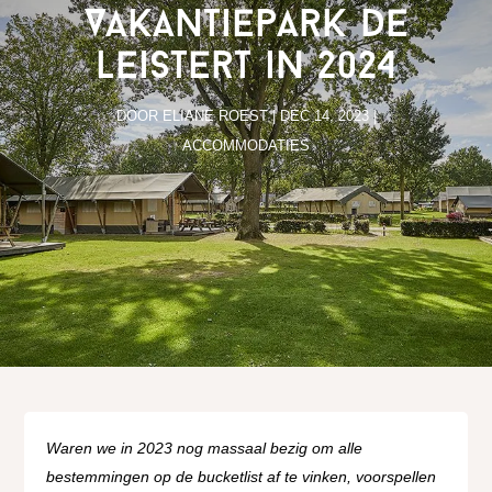
Vakantiepark de
Leistert in 2024
DOOR
ELIANE ROEST
|
DEC 14, 2023
|
ACCOMMODATIES
Waren we in 2023 nog massaal bezig om alle
bestemmingen op de bucketlist af te vinken, voorspellen