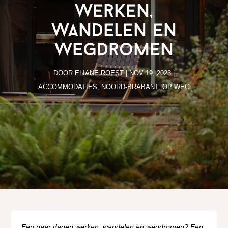
Werken,
wandelen en
wegdromen
DOOR
ELIANE ROEST
|
NOV 19, 2023
|
ACCOMMODATIES
,
NOORD-BRABANT
,
OP WEG
Een paar dagen werken, wandelen en wegdromen? Een