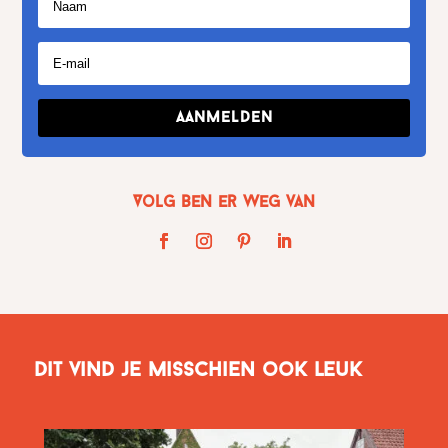
Aanmelden
Volg Ben er weg van
Dit vind je misschien ook leuk