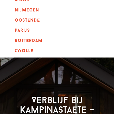
mons
nijmegen
oostende
parijs
rotterdam
Zwolle
Verblijf bij
Kampinastaete –