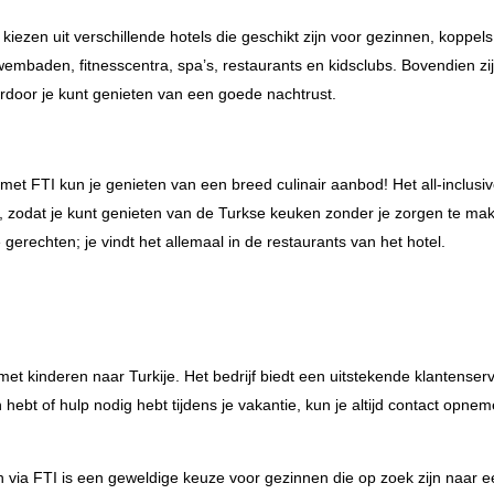
iezen uit verschillende hotels die geschikt zijn voor gezinnen, koppel
 zwembaden, fitnesscentra, spa’s, restaurants en kidsclubs. Bovendien zi
door je kunt genieten van een goede nachtrust.
 met FTI kun je genieten van een breed culinair aanbod! Het all-inclusi
el, zodat je kunt genieten van de Turkse keuken zonder je zorgen te ma
e gerechten; je vindt het allemaal in de restaurants van het hotel.
met kinderen naar Turkije. Het bedrijf biedt een uitstekende klantenser
n hebt of hulp nodig hebt tijdens je vakantie, kun je altijd contact opne
en via FTI is een geweldige keuze voor gezinnen die op zoek zijn naar 