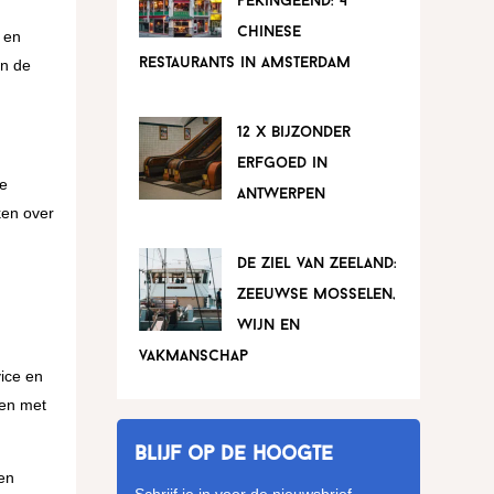
pekingeend: 4
chinese
s en
restaurants in amsterdam
jn de
12 x bijzonder
erfgoed in
ve
antwerpen
ken over
de ziel van zeeland:
zeeuwse mosselen,
wijn en
vakmanschap
vice en
men met
Blijf op de hoogte
een