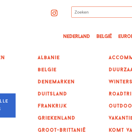
Nederland
België
Euro
en
albanie
Accomm
belgie
Duurza
denemarken
winter
duitsland
Roadtri
lle
frankrijk
outdoo
s
griekenland
vakanti
Groot-Brittanië
komt va