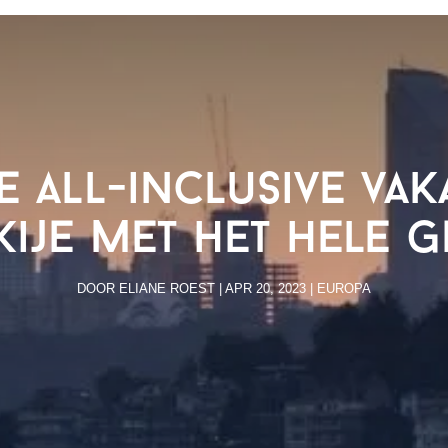
 all-inclusive vak
kije met het hele g
DOOR
ELIANE ROEST
|
APR 20, 2023
|
EUROPA