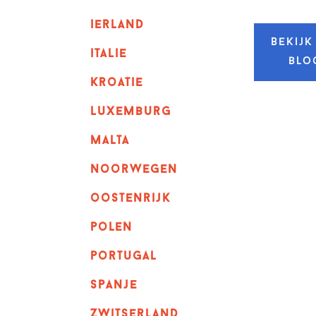
ierland
Bekijk
italie
blo
kroatie
luxemburg
malta
noorwegen
oostenrijk
polen
portugal
spanje
zwitserland