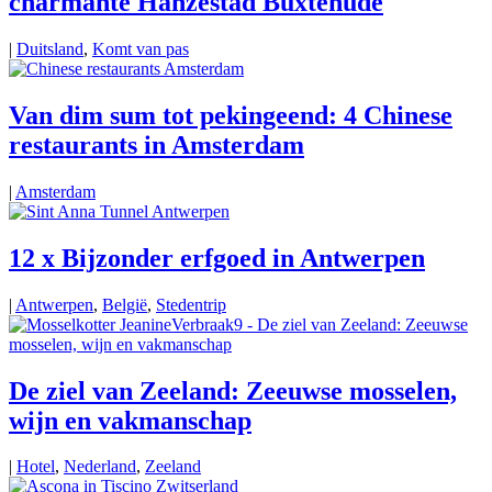
charmante Hanzestad Buxtehude
|
Duitsland
,
Komt van pas
Van dim sum tot pekingeend: 4 Chinese
restaurants in Amsterdam
|
Amsterdam
12 x Bijzonder erfgoed in Antwerpen
|
Antwerpen
,
België
,
Stedentrip
De ziel van Zeeland: Zeeuwse mosselen,
wijn en vakmanschap
|
Hotel
,
Nederland
,
Zeeland