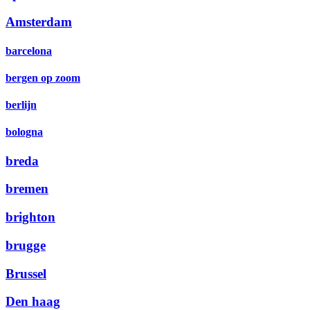
Amsterdam
barcelona
bergen op zoom
berlijn
bologna
breda
bremen
brighton
brugge
Brussel
Den haag