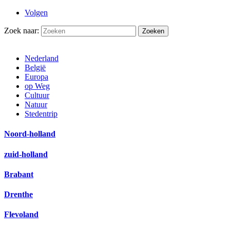
Volgen
Zoek naar:
Nederland
België
Europa
op Weg
Cultuur
Natuur
Stedentrip
Noord-holland
zuid-holland
Brabant
Drenthe
Flevoland