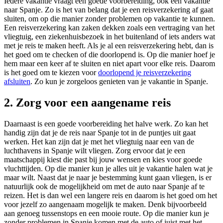
Iedere vakantie vraagt een goede voorbereiding, ook een vakantie
naar Spanje. Zo is het van belang dat je een reisverzekering af gaat
sluiten, om op die manier zonder problemen op vakantie te kunnen.
Een reisverzekering kan zaken dekken zoals een vertraging van het
vliegtuig, een ziekenhuisbezoek in het buitenland of iets anders wat
met je reis te maken heeft. Als je al een reisverzekering hebt, dan is
het goed om te checken of die doorlopend is. Op die manier hoef je
hem maar een keer af te sluiten en niet apart voor elke reis. Daarom
is het goed om te kiezen voor
doorlopend je reisverzekering
afsluiten
. Zo kun je zorgeloos genieten van je vakantie in Spanje.
2. Zorg voor een aangename reis
Daarnaast is een goede voorbereiding het halve werk. Zo kan het
handig zijn dat je de reis naar Spanje tot in de puntjes uit gaat
werken. Het kan zijn dat je met het vliegtuig naar een van de
luchthavens in Spanje wilt vliegen. Zorg ervoor dat je een
maatschappij kiest die past bij jouw wensen en kies voor goede
vluchttijden. Op die manier kun je alles uit je vakantie halen wat je
maar wilt. Naast dat je naar je bestemming kunt gaan vliegen, is er
natuurlijk ook de mogelijkheid om met de auto naar Spanje af te
reizen. Het is dan wel een langere reis en daarom is het goed om het
voor jezelf zo aangenaam mogelijk te maken. Denk bijvoorbeeld
aan genoeg tussenstops en een mooie route. Op die manier kun je
zonder problemen in Spanje komen met de auto of juist met het