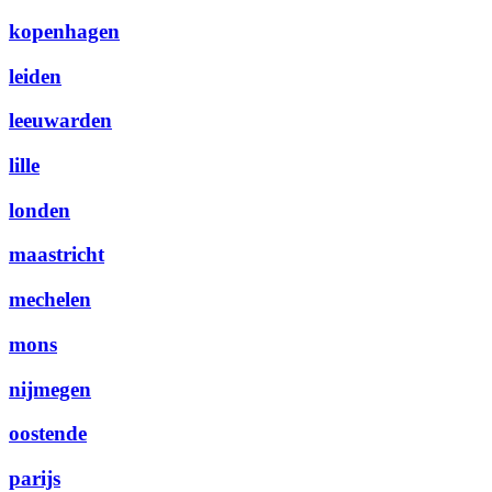
kopenhagen
leiden
leeuwarden
lille
londen
maastricht
mechelen
mons
nijmegen
oostende
parijs